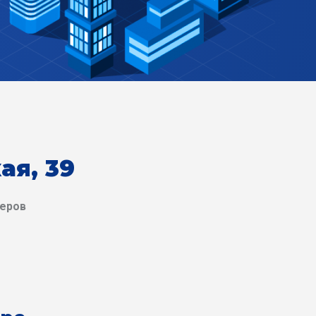
ая, 39
деров