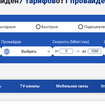
айден
7 тарифов
от
1 провайд
ыгодные
Быстрые
Подешевле
Провайдер:
Скорость (Мбит/сек):
Выбрать
0
1000
ь
TV-каналы
Мобильная связь
О