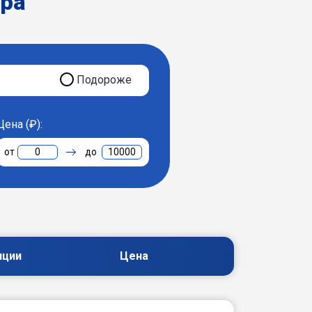
ера
Подороже
Цена (₽):
0
10000
пции
Цена