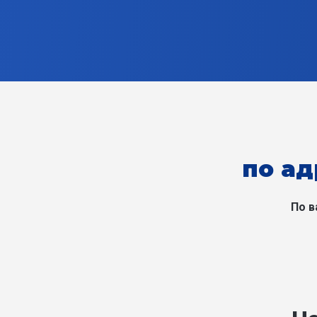
по ад
По в