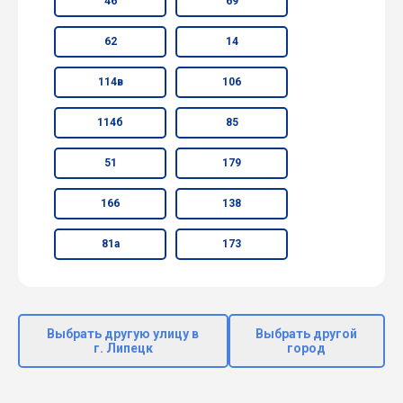
46
69
62
14
114в
106
114б
85
51
179
166
138
81а
173
Выбрать другую улицу в
Выбрать другой
г. Липецк
город