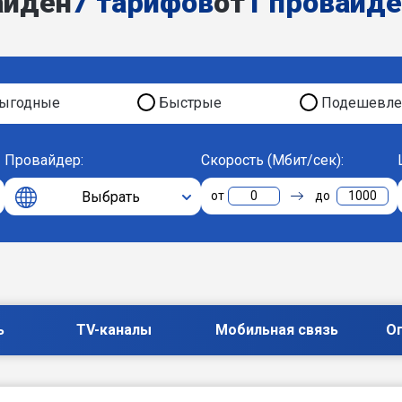
айден
7 тарифов
от
1 провайд
ыгодные
Быстрые
Подешевле
Провайдер:
Скорость (Мбит/сек):
Выбрать
0
1000
ь
TV-каналы
Мобильная связь
О