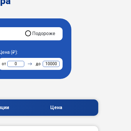
ера
Подороже
Цена (₽):
0
10000
пции
Цена