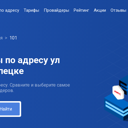
по адресу
Тарифы
Провайдеры
Рейтинг
Акции
Отзывы
ая
101
 по адресу ул
пецке
есу. Сравните и выберите самое
деров.
Найти