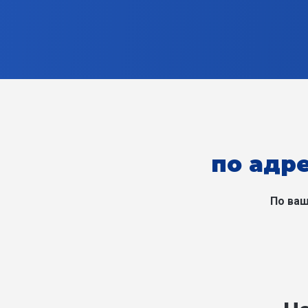
по адре
По ваш