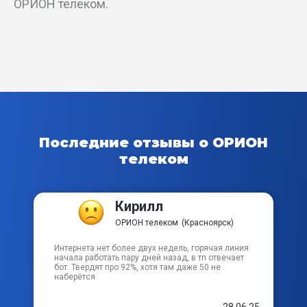
ОРИОН телеком.
Тюхтетский пер
Угловой пер
Угольщиков пер
Ударный пер
Последние отзывы о ОРИОН
Ульяновский пр-кт
телеком
Уютный пер
Кирилл
Цветной б-р
ОРИОН телеком
(Красноярск)
Центральный проезд
Интернета нет более двух недель, горячая линия
начала работать пару дней назад, в тп отвечает
бот. Твердят про 92%, хотя там даже 50 не
наберётся
Чечеульский пер
28.06.25