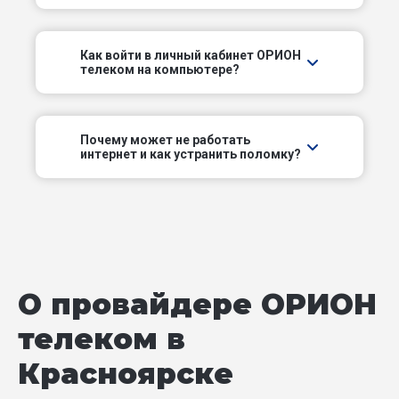
Отважный пер
Как войти в личный кабинет ОРИОН
Пороховой пер
телеком на компьютере?
Приручейный пер
Почему может не работать
интернет и как устранить поломку?
Речной пер
Светлогорский пер
Светлый пер
Свободный пр-кт
О провайдере ОРИОН
телеком в
Северное шоссе
Красноярске
Северный проезд