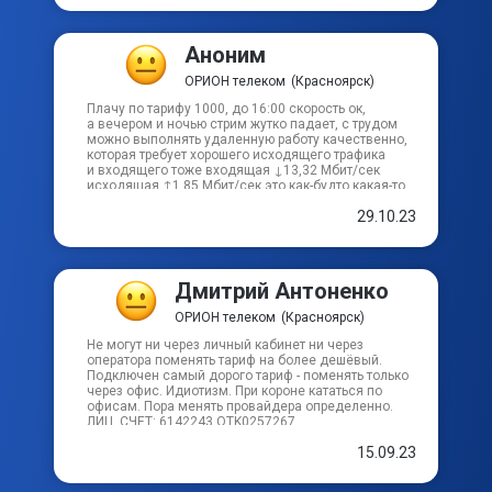
скачками… У сестры тоже самое. Но она не
работает из дома по интернету и ей это не
принципиально. Но качество тоже плохое… Мне
Аноним
есть с кем сравнить! До этого при этих же
параметрах все работало у другого провайдера на
ОРИОН телеком
(Красноярск)
этих же гигабайтах. Делаю выводы. Очень не
хочется заморачиваться, опять вызывать матера…
Плачу по тарифу 1000, до 16:00 скорость ок,
настройки, оплаты за настройки и т.д. Но видимо
а вечером и ночью стрим жутко падает, с трудом
выхода другого нет просто… Никому не советую
можно выполнять удаленную работу качественно,
Орион!!!!!!
которая требует хорошего исходящего трафика
и входящего тоже входящая ↓13,32 Мбит/сек
исходящая ↑1,85 Мбит/сек это как-будто какая-то
злая шутка..., а реклама какая хорошая крутится,
29.10.23
но радио… еще бы соответствовало, было бы
просто блеск.
Дмитрий Антоненко
ОРИОН телеком
(Красноярск)
Не могут ни через личный кабинет ни через
оператора поменять тариф на более дешёвый.
Подключен самый дорого тариф - поменять только
через офис. Идиотизм. При короне кататься по
офисам. Пора менять провайдера определенно.
ЛИЦ. СЧЕТ: 6142243 OTK0257267
15.09.23