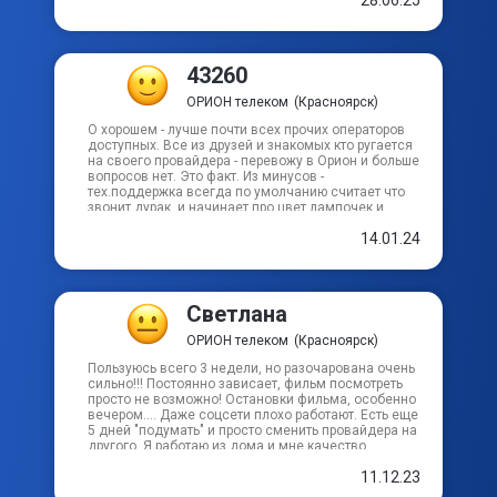
Школьный пер
Якорный пер
43260
ОРИОН телеком
(Красноярск)
Ялтинский пер
О хорошем - лучше почти всех прочих операторов
доступных. Все из друзей и знакомых кто ругается
на своего провайдера - перевожу в Орион и больше
вопросов нет. Это факт. Из минусов -
тех.поддержка всегда по умолчанию считает что
звонит дурак, и начинает про цвет лампочек и
"давайте подключимся напрямую", и посмотрите
14.01.24
есть ли вообще у вас кабель и наш ли он. Из
пожеланий - сделать службу обратного звонка.
Типа позвонил 2000000, нажал 7 и жди тебе
перезвонят. Потому как дождаться ответа по
полчаса и потом тупняки слушать раздражает.
Светлана
ОРИОН телеком
(Красноярск)
Пользуюсь всего 3 недели, но разочарована очень
сильно!!! Постоянно зависает, фильм посмотреть
просто не возможно! Остановки фильма, особенно
вечером…. Даже соцсети плохо работают. Есть еще
5 дней "подумать" и просто сменить провайдера на
другого. Я работаю из дома и мне качество
интернета очень важно! Запись , например, на
11.12.23
ютюб по интернету самого отвратительного
качества!!!!Постоянно пропадает, все как-то