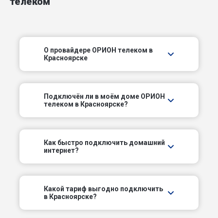
телеком
Водометный пер
Вузовский пер
О провайдере ОРИОН телеком в
Красноярске
Горийский пер
Деповский пер
Подключëн ли в моём доме ОРИОН
телеком в Красноярске?
Заливной пер
Зеленый пер
Как быстро подключить домашний
интернет?
Казарменный пер
Каратузский пер
Какой тариф выгодно подключить
в Красноярске?
Комсомольский пр-кт