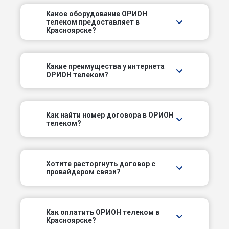
Какое оборудование ОРИОН
Красная пл
телеком предоставляет в
Красноярске?
Кривоколенный пер
Какие преимущества у интернета
Куксинский пер
ОРИОН телеком?
Лесной пер
Как найти номер договора в ОРИОН
Лесосибирский пер
телеком?
Малтатский пер
Хотите расторгнуть договор с
Медицинский пер
провайдером связи?
Молодежный пр-кт
Как оплатить ОРИОН телеком в
Одесский пер
Красноярске?