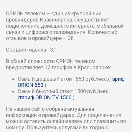
Сибирский пер
ОРИОН телеком – один из крупнейших
провайдеров Красноярска. Осуществляет
Сквозной проезд
подключение домашнего интернета, мобильной
связи и цифрового телевидения. Количество
Сокольский пер
отзывов о провайдере – 38
Средняя оценка - 3.1
Солнечный б-р
В общей сложности ОРИОН телеком
Средний пер
предоставляет 12 тарифов в Красноярске:
Теплый пер
Самый дешевый стоит 650 руб./мес.(
тариф
ORION 650
)
Самый быстрый стоит 1500 руб./мес.
Тихий пер
(
тариф ORION TV 1500
)
Транспортный проезд
На нашем сайте собрана актуальная
информация о провайдерах. Для подключения
можно оставить онлайн-заявку или позвонить по
Туимский пер
номеру. Пользуйтесь услугами выгодно с