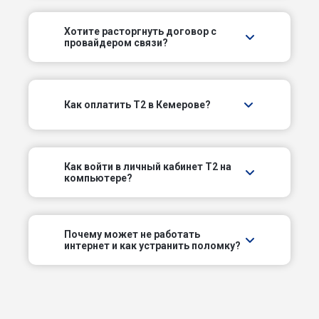
11-й Линейный проезд
Хотите расторгнуть договор с
провайдером связи?
11-й Линейный тупик
2-й Береговой пер
Как оплатить T2 в Кемерове?
2-й Варшавский проезд
2-й Веерный пер
Как войти в личный кабинет T2 на
компьютере?
2-й Горняцкий пер
2-й Елыкаевский пер
Почему может не работать
интернет и как устранить поломку?
2-й Карпатский пер
2-й Медицинский пер