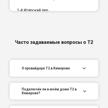
1-й Игарский пер
1-й Карпатский пер
1-й Колхозный пер
Часто задаваемые вопросы о T2
1-й Кронштадтский пер
1-й Медицинский пер
О провайдере T2 в Кемерове
1-й Мирный пер
1-й Нагорный пер
Подключëн ли в моём доме T2 в
1-й Ноябрьский пер
Кемерове?
1-й Парковый проезд