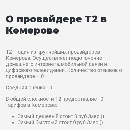
2-й Мирный пер
О провайдере T2 в
2-й Нагорный пер
Кемерове
2-й Ноябрьский пер
2-й Парковый проезд
T2 – один из крупнейших провайдеров
Кемерова. Осуществляет подключение
2-й Рыбинский проезд
домашнего интернета, мобильной связи и
цифрового телевидения. Количество отзывов о
провайдере – 0
2-й Солдатский пер
Средняя оценка - 0
2-й Тульский пер
В общей сложности T2 предоставляет 0
тарифов в Кемерове:
2-й Цветочный пер
Самый дешевый стоит 0 руб./мес.()
2-й Школьный проезд
Самый быстрый стоит 0 руб./мес.()