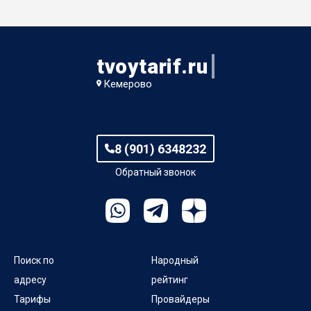
3-й Школьный проезд
3-й Южный пер
tvoytarif.ru
4-й Медицинский пер
Кемерово
4-й Мирный пер
4-й Рыбинский проезд
8 (901) 6348232
Обратный звонок
4-й Южный пер
5-й Медицинский пер
Поиск по
Народный
адресу
рейтинг
Тарифы
Провайдеры