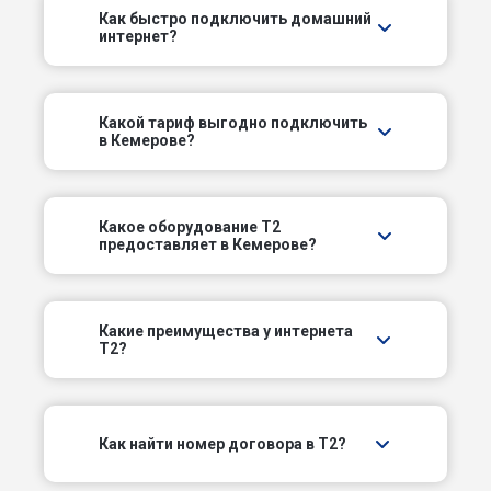
Как быстро подключить домашний
интернет?
1-й Пионерский пер
1-й Рыбинский проезд
Какой тариф выгодно подключить
в Кемерове?
1-й Солдатский пер
1-й Тульский пер
Какое оборудование T2
предоставляет в Кемерове?
1-й Цветочный пер
1-й Школьный проезд
Какие преимущества у интернета
T2?
1-й Южный пер
10-й Линейный проезд
Как найти номер договора в T2?
10-й Линейный тупик