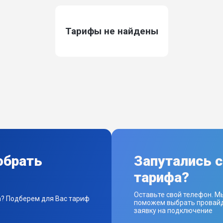
Тарифы не найдены
обрать
Запутались 
тарифа?
Оставьте свой телефон. М
а? Подберем для Вас тариф
поможем выбрать провайд
заявку на подключение