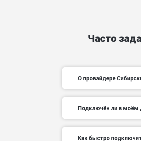
Красноармейский пер
Кутузовский пер
Часто зад
Лесопарковый пер
Нижнетагильский пер
Нурлатский пер
О провайдере Сибирск
Песочный пер
Подключëн ли в моём 
Как быстро подключит