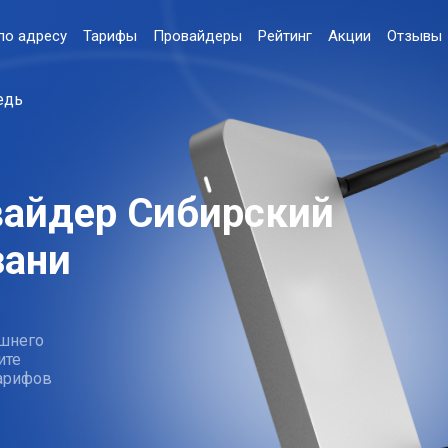
по адресу
Тарифы
Провайдеры
Рейтинг
Акции
Отзывы
едь
вайдер Сибирский
зани
шнего
ите
тарифов