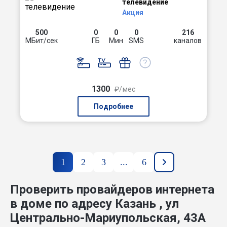
телевидение
Акция
500
0
0
0
216
МБит/сек
ГБ
Мин
SMS
каналов
1300
₽/мес
Подробнее
1
2
3
...
6
Проверить провайдеров интернета
в доме по адресу Казань , ул
Центрально-Мариупольская, 43А