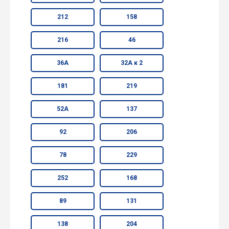
212
158
216
46
36А
32А к 2
181
219
52А
137
92
206
78
229
252
168
89
131
138
204