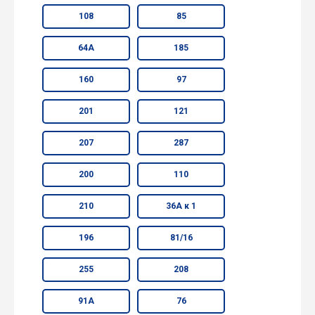
108
85
64А
185
160
97
201
121
207
287
200
110
210
36А к 1
196
81/16
255
208
91А
76