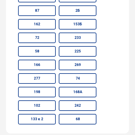
87
2Б
162
153Б
72
233
58
225
166
269
277
74
198
168А
102
242
133 к 2
68