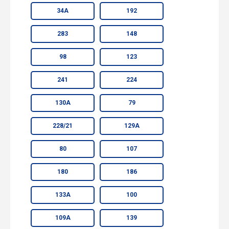
34А
192
283
148
98
123
241
224
130А
79
228/21
129А
80
107
180
186
133А
100
109А
139