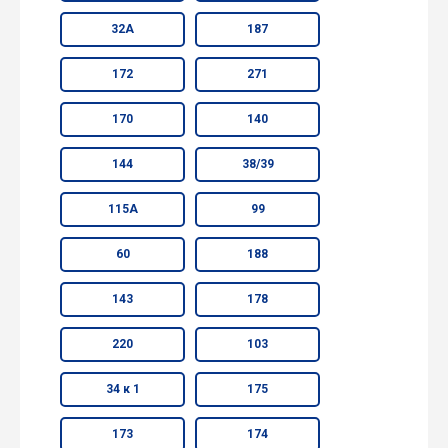
32А
187
172
271
170
140
144
38/39
115А
99
60
188
143
178
220
103
34 к 1
175
173
174