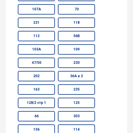
107А
70
231
118
112
56Б
103А
109
47/50
230
202
36А к 2
163
235
128/2 стр 1
125
66
303
156
114