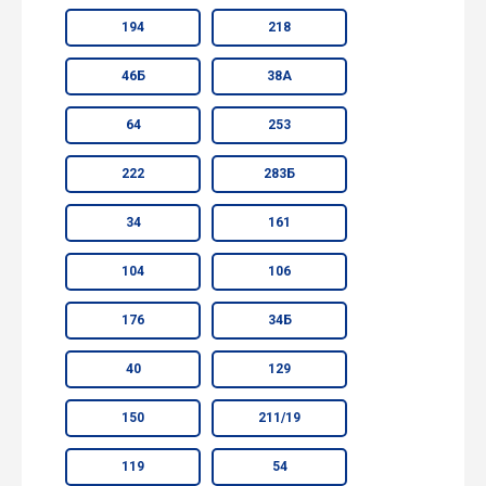
194
218
46Б
38А
64
253
222
283Б
34
161
104
106
176
34Б
40
129
150
211/19
119
54