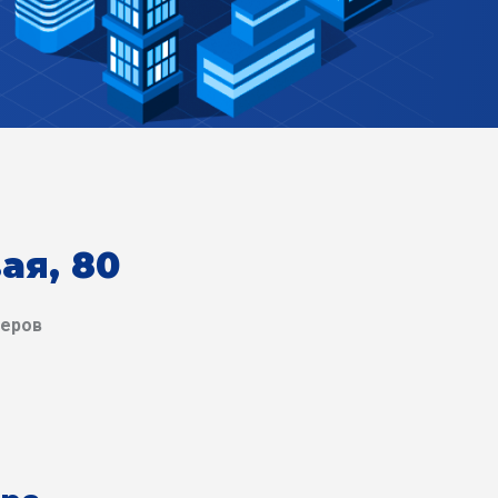
ая, 80
деров