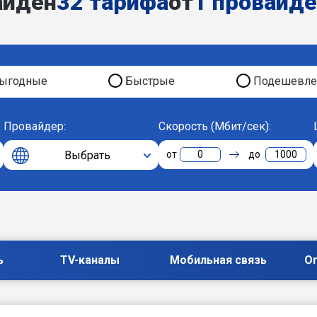
айден
32 тарифа
от
1 провайд
ыгодные
Быстрые
Подешевле
Провайдер:
Скорость (Мбит/сек):
Выбрать
0
1000
ь
TV-каналы
Мобильная связь
О