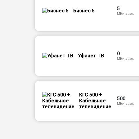
5
Бизнес 5
МБит/сек
0
Уфанет ТВ
МБит/сек
КГС 500 +
500
Кабельное
МБит/сек
телевидение