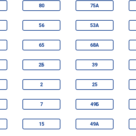
80
75А
56
53А
65
68А
2Б
39
2
25
7
49Б
15
49А