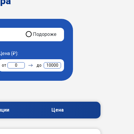
ера
Подороже
Цена (₽):
0
10000
пции
Цена