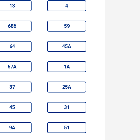
13
4
68б
59
64
45А
67А
1А
37
25А
45
31
9А
51