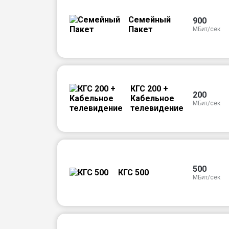
Семейный
900
Пакет
МБит/сек
КГС 200 +
200
Кабельное
МБит/сек
телевидение
500
КГС 500
МБит/сек