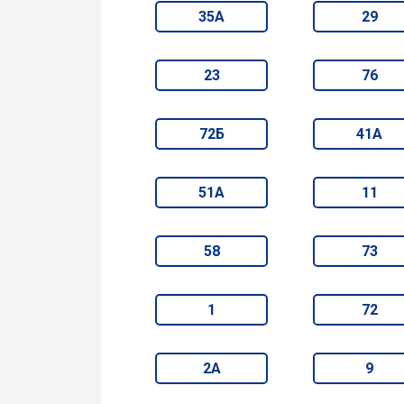
35А
29
23
76
72Б
41А
51А
11
58
73
1
72
2А
9