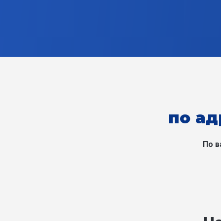
по ад
По в