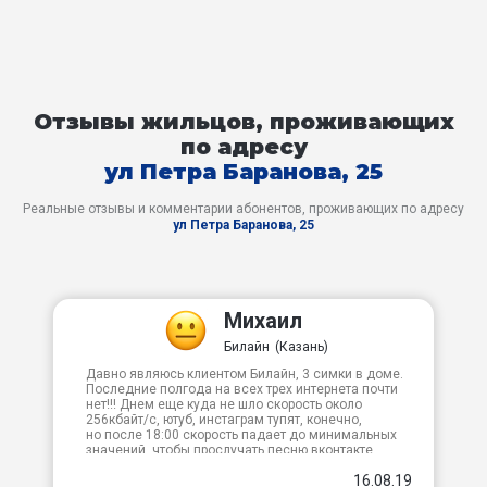
Отзывы жильцов, проживающих
по адресу
ул Петра Баранова, 25
Реальные отзывы и комментарии абонентов, проживающих по адресу
ул Петра Баранова, 25
Михаил
Билайн
(Казань)
Давно являюсь клиентом Билайн, 3 симки в доме.
Последние полгода на всех трех интернета почти
нет!!! Днем еще куда не шло скорость около
256кбайт/с, ютуб, инстаграм тупят, конечно,
но после 18:00 скорость падает до минимальных
значений, чтобы прослучать песню вконтакте,
нужно ее грузить мин 10-15, мрак. Звонки оператору
16.08.19
ничего не дают, только обещания.Подал в мтс