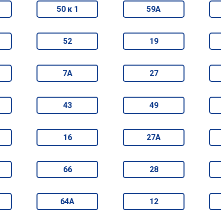
50 к 1
59А
52
19
7А
27
43
49
16
27А
66
28
64А
12