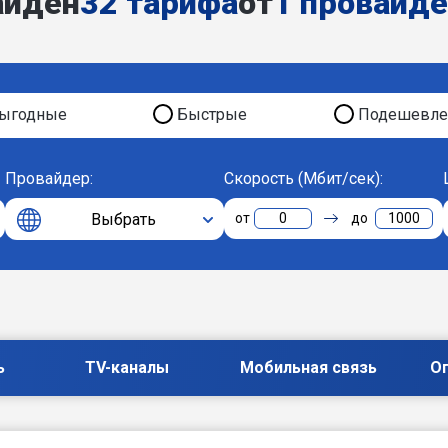
айден
32 тарифа
от
1 провайд
ыгодные
Быстрые
Подешевле
Провайдер:
Скорость (Мбит/сек):
Выбрать
0
1000
ь
TV-каналы
Мобильная связь
О