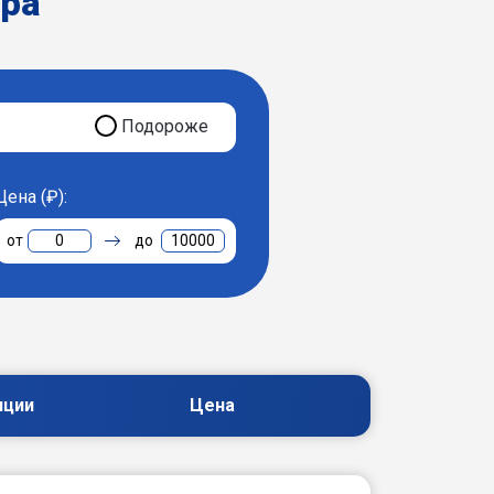
ера
Подороже
Цена (₽):
0
10000
пции
Цена