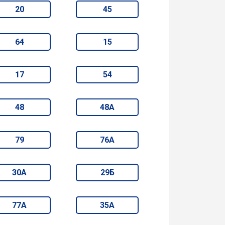
20
45
64
15
17
54
48
48А
79
76А
30А
29Б
77А
35А