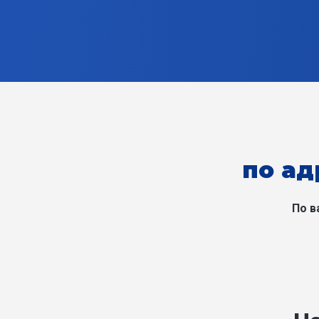
по ад
По в