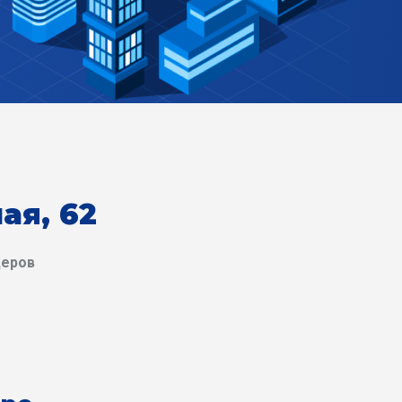
ая, 62
деров