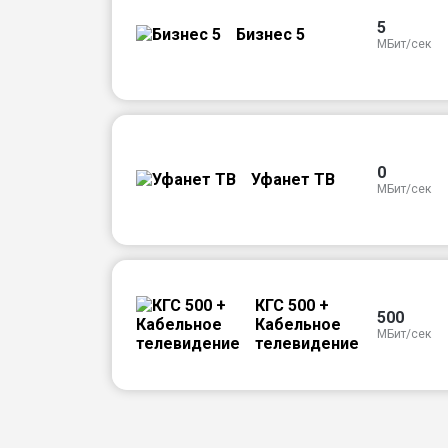
5
Бизнес 5
МБит/сек
0
Уфанет ТВ
МБит/сек
КГС 500 +
500
Кабельное
МБит/сек
телевидение