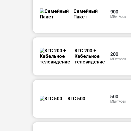
Семейный
900
Пакет
МБит/сек
КГС 200 +
200
Кабельное
МБит/сек
телевидение
500
КГС 500
МБит/сек