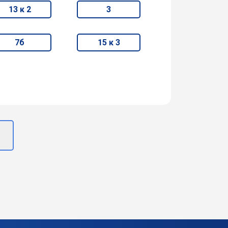
13 к 2
3
7б
15 к 3