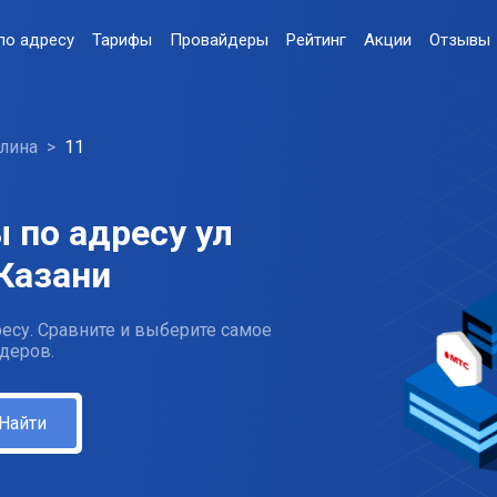
по адресу
Тарифы
Провайдеры
Рейтинг
Акции
Отзывы
хлина
11
 по адресу ул
 Казани
есу. Сравните и выберите самое
деров.
Найти