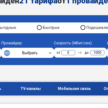
айден
21 тарифа
от
1 провайд
ыгодные
Быстрые
Подешевле
Провайдер:
Скорость (Мбит/сек):
Выбрать
0
1000
ь
TV-каналы
Мобильная связь
О