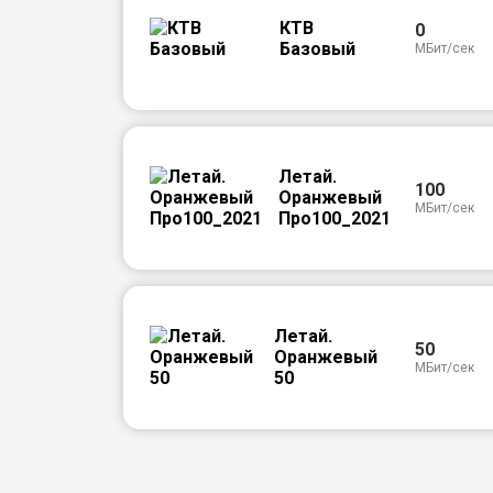
КТВ
0
Базовый
МБит/сек
Летай.
100
Оранжевый
МБит/сек
Про100_2021
Летай.
50
Оранжевый
МБит/сек
50