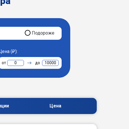
ера
Подороже
Цена (₽):
0
10000
пции
Цена