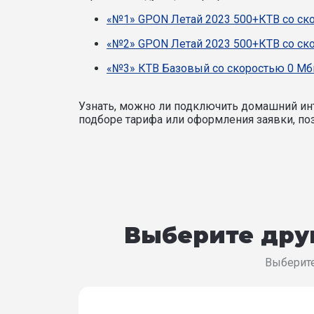
«№1» GPON Летай 2023 500+КТВ со ско
«№2» GPON Летай 2023 500+КТВ со ско
«№3» КТВ Базовый со скоростью 0 Мби
Узнать, можно ли подключить домашний инт
подборе тарифа или оформления заявки, поз
Выберите друг
Выберите