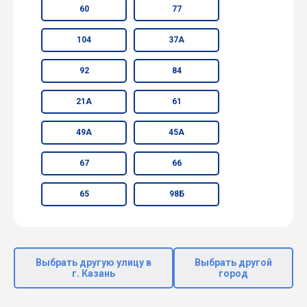
60
77
104
37А
92
84
21А
61
49А
45А
67
66
65
98Б
Выбрать другую улицу в
Выбрать другой
г. Казань
город