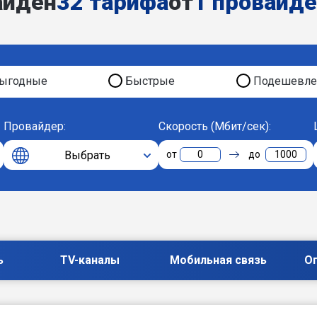
айден
32 тарифа
от
1 провайд
ыгодные
Быстрые
Подешевле
Провайдер:
Скорость (Мбит/сек):
Выбрать
0
1000
ь
TV-каналы
Мобильная связь
О