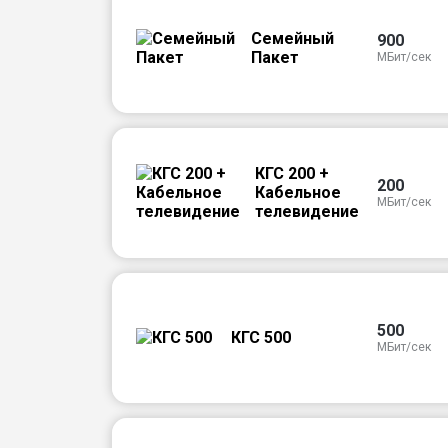
Семейный
900
Пакет
МБит/сек
КГС 200 +
200
Кабельное
МБит/сек
телевидение
500
КГС 500
МБит/сек