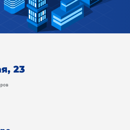
я, 23
еров