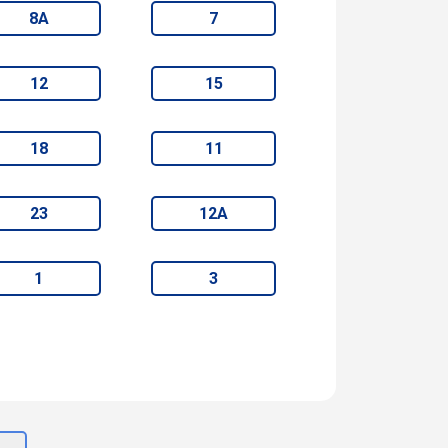
8А
7
12
15
18
11
23
12А
1
3