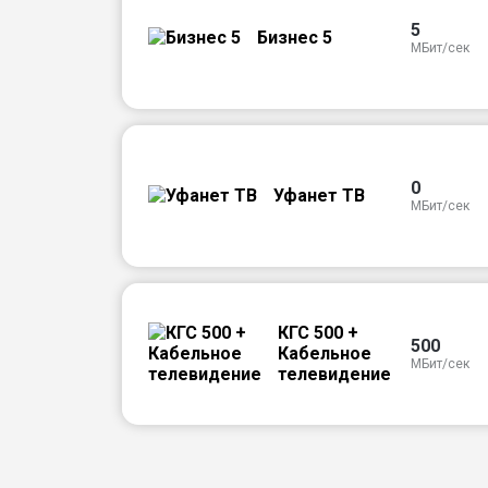
5
Бизнес 5
МБит/сек
0
Уфанет ТВ
МБит/сек
КГС 500 +
500
Кабельное
МБит/сек
телевидение