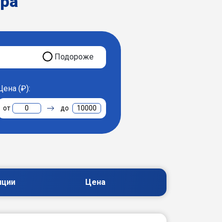
ера
Подороже
Цена (₽):
0
10000
пции
Цена