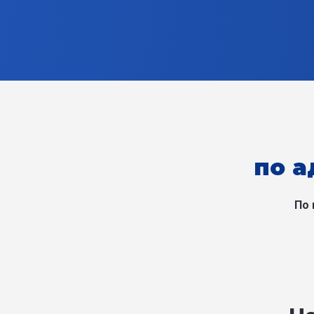
по а
По 