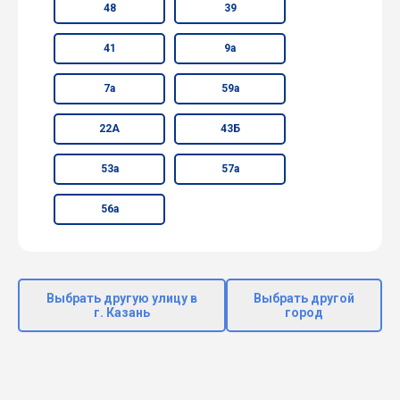
48
39
41
9а
7а
59а
22А
43Б
53а
57а
56а
Выбрать другую улицу в
Выбрать другой
г. Казань
город