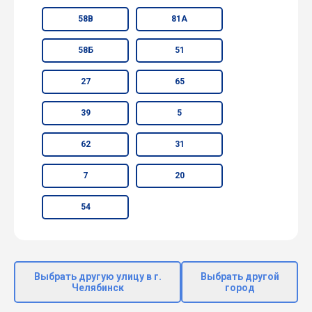
58В
81А
58Б
51
27
65
39
5
62
31
7
20
54
Выбрать другую улицу в г.
Выбрать другой
Челябинск
город