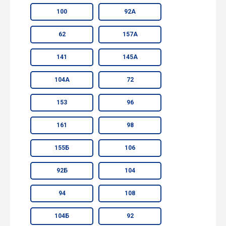
100
92А
62
157А
141
145А
104А
72
153
96
161
98
155Б
106
92Б
104
94
108
104Б
92