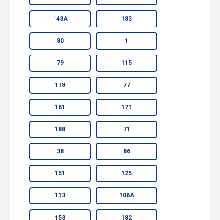
143А
183
80
1
79
115
118
77
161
171
188
71
38
86
151
125
113
106А
153
182