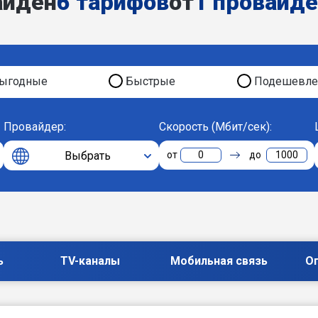
айден
6 тарифов
от
1 провайд
ыгодные
Быстрые
Подешевле
Провайдер:
Скорость (Мбит/сек):
Выбрать
0
1000
ь
TV-каналы
Мобильная связь
О