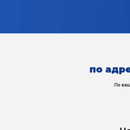
по адре
По ваш