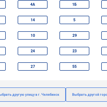
4А
1Б
14
5
10
29
24
23
27
55
ыбрать другую улицу в г. Челябинск
Выбрать другой гор