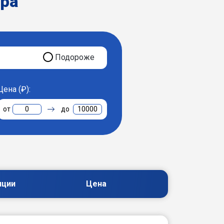
ера
Подороже
Цена (₽):
0
10000
пции
Цена