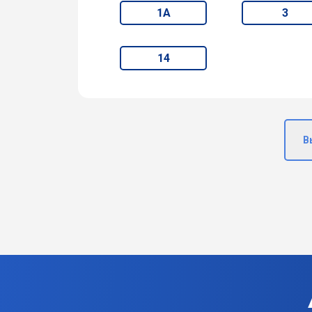
1А
3
14
В