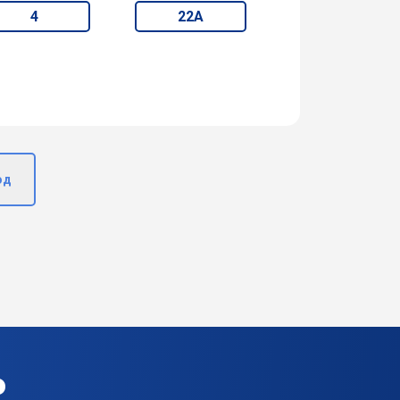
4
22А
од
р