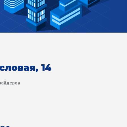
словая, 14
вайдеров