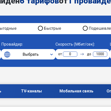
айден
6 тарифов
от
1 провайд
ыгодные
Быстрые
Подешевле
Провайдер:
Скорость (Мбит/сек):
Выбрать
0
1000
ь
TV-каналы
Мобильная связь
О