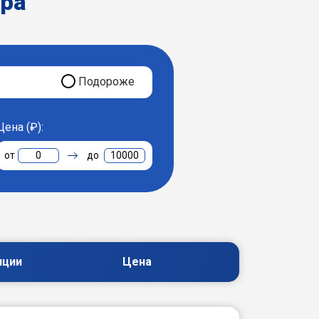
ера
Подороже
Цена (₽):
0
10000
пции
Цена