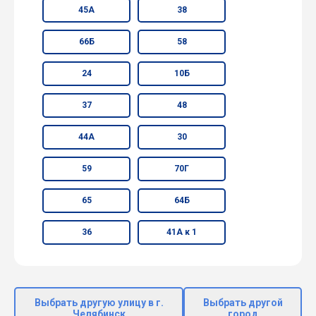
45А
38
66Б
58
24
10Б
37
48
44А
30
59
70Г
65
64Б
36
41А к 1
Выбрать другую улицу в г.
Выбрать другой
Челябинск
город