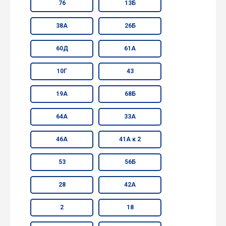
76
13Б
38А
26Б
60Д
61А
10Г
43
19А
68Б
64А
33А
46А
41А к 2
53
56Б
28
42А
2
18