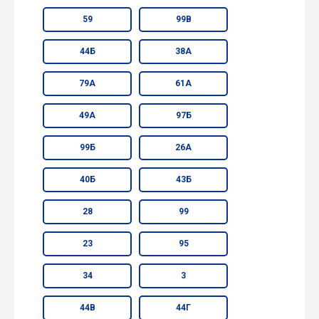
59
99В
44Б
38А
79А
61А
49А
97Б
99Б
26А
40Б
43Б
28
99
23
95
34
3
44В
44Г