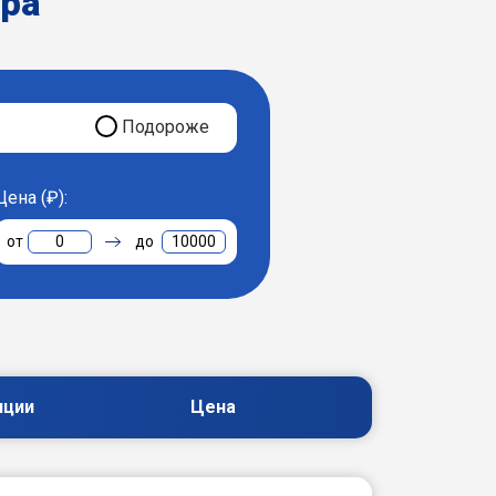
ера
Подороже
Цена (₽):
0
10000
пции
Цена