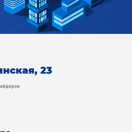
инская, 23
вайдеров