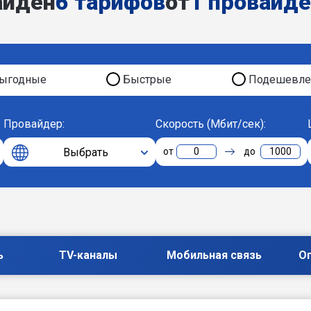
айден
6 тарифов
от
1 провайд
ыгодные
Быстрые
Подешевле
Провайдер:
Скорость (Мбит/сек):
Выбрать
0
1000
ь
TV-каналы
Мобильная связь
О