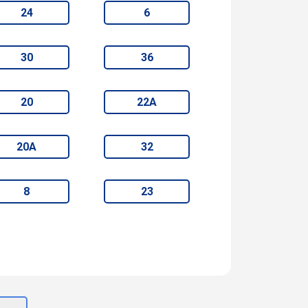
24
6
30
36
20
22А
20А
32
8
23