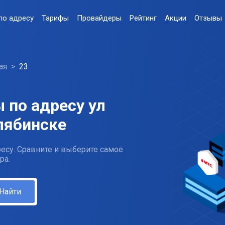
по адресу
Тарифы
Провайдеры
Рейтинг
Акции
Отзывы
ая
23
 по адресу ул
лябинске
есу. Сравните и выберите самое
ра.
Найти