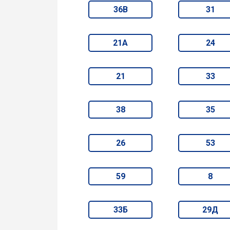
36В
31
21А
24
21
33
38
35
26
53
59
8
33Б
29Д