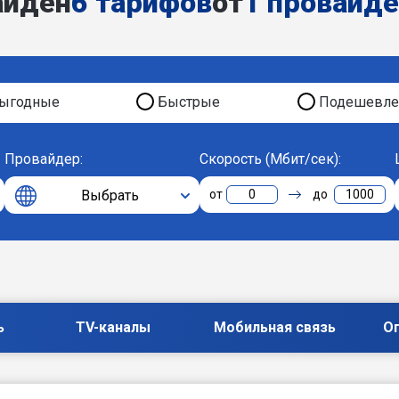
айден
6 тарифов
от
1 провайд
ыгодные
Быстрые
Подешевле
Провайдер:
Скорость (Мбит/сек):
Выбрать
0
1000
ь
TV-каналы
Мобильная связь
О