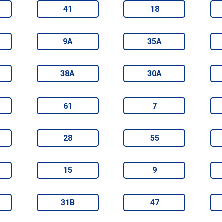
41
18
9А
35А
38А
30А
61
7
28
55
15
9
31В
47