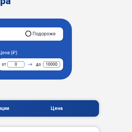
ера
Подороже
Цена (₽):
0
10000
пции
Цена