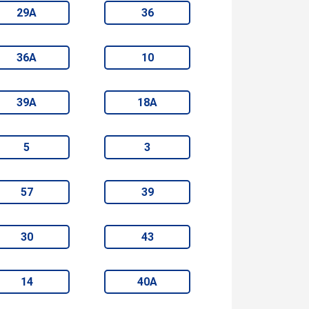
29А
36
36А
10
39А
18А
5
3
57
39
30
43
14
40А