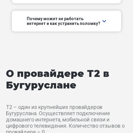
Заречный пер
Зернистый пер
Почему может не работать
интернет и как устранить поломку?
Ипподромный пер
Киевский пер
Ключевой пер
О провайдере T2 в
Коммунальный пер
Бугуруслане
Кооперативный пер
Косогорный пер
T2 – один из крупнейших провайдеров
Бугуруслана. Осуществляет подключение
Куйбышевский пер
домашнего интернета, мобильной связи и
цифрового телевидения. Количество отзывов о
провайдере – 0