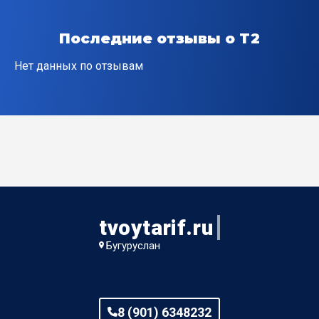
Похвистневское шоссе
Последние отзывы о T2
Пролетарский пер
Нет данных по отзывам
Прохладный пер
Радиаторный пер
Речной пер
Садовый пер
tvoytarif.ru
Северный пер
Бугуруслан
Слесарный пер
Советский пер
8 (901) 6348232