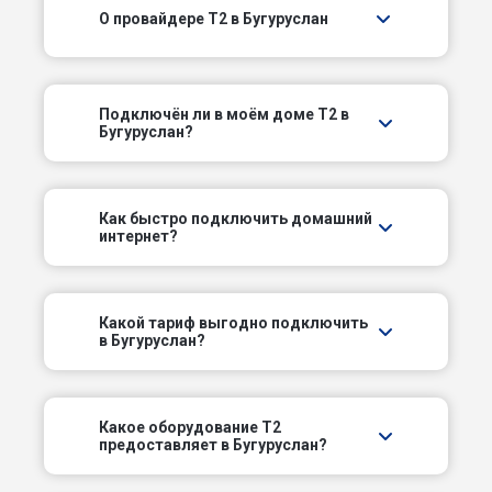
О провайдере T2 в Бугуруслан
3-й Железнодорожный пер
3-й Кировский пер
Подключëн ли в моём доме T2 в
3-й Оренбургский пер
Бугуруслан?
4-й Кировский пер
Как быстро подключить домашний
интернет?
4-й Оренбургский пер
5-й Кировский пер
Какой тариф выгодно подключить
в Бугуруслан?
5-й Оренбургский пер
Баймаковское шоссе
Какое оборудование T2
предоставляет в Бугуруслан?
Безымянный пер