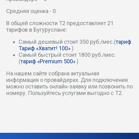
Линейный пер
Средняя оценка - 0
Механизаторов пер
В общей сложности T2 предоставляет 21
тарифов в Бугуруслане:
Мирный пер
Самый дешевый стоит 350 руб./мес.(
тариф
Новый пер
Тариф «Хватит! 100»
)
Самый быстрый стоит 1800 руб./мес.
Овражный пер
(
тариф «Premium 500»
)
На нашем сайте собрана актуальная
Октябрьский пер
информация о провайдерах. Для подключения
можно оставить онлайн-заявку или позвонить по
Пилюгинское шоссе
номеру. Пользуйтесь услугами выгодно с T2.
Победный пер
Пожарный пер
Полевой пер