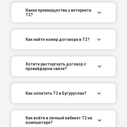
Боевой пер
Какие преимущества у интернета
T2?
Больничный пер
Восточное шоссе
Как найти номер договора в T2?
Выборгский пер
Вятский пер
Хотите расторгнуть договор с
провайдером связи?
Гвардейский пер
Горный пер
Как оплатить T2 в Бугуруслан?
Дальний пер
Западный пер
Как войти в личный кабинет T2 на
компьютере?