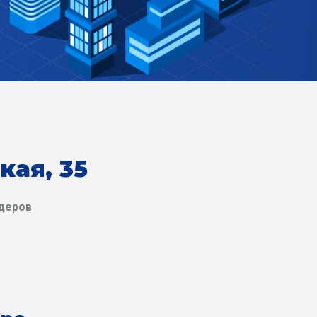
кая, 35
деров