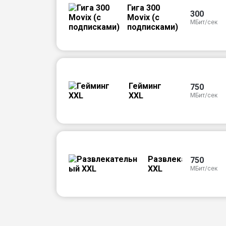
Гига 300
300
Movix (с
МБит/сек
подписками)
Гейминг
750
XXL
МБит/сек
Развлекательный
750
XXL
МБит/сек