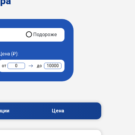
ера
Подороже
Цена (₽):
0
10000
пции
Цена