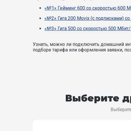
«№1» Гейминг 600 со скоростью 600 М
«№2» Гига 200 Movix (с подписками) со
«№3» Гига 500 со скоростью 500 Мбит/
Узнать, можно ли подключить домашний инт
подборе тарифа или оформления заявки, поз
Выберите д
Выберите