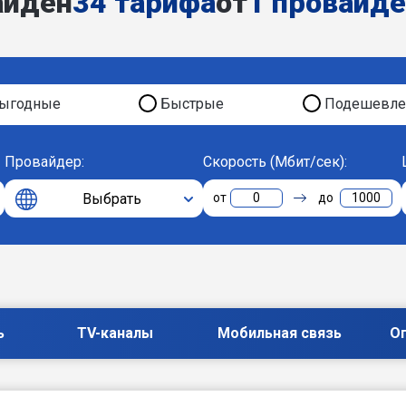
айден
34 тарифа
от
1 провайд
ыгодные
Быстрые
Подешевле
Провайдер:
Скорость (Мбит/сек):
Выбрать
0
1000
ь
TV-каналы
Мобильная связь
О