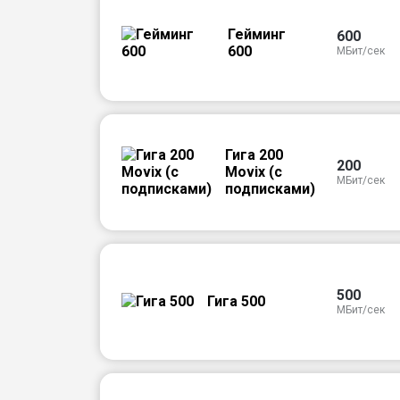
Гейминг
600
600
МБит/сек
Гига 200
200
Movix (с
МБит/сек
подписками)
500
Гига 500
МБит/сек