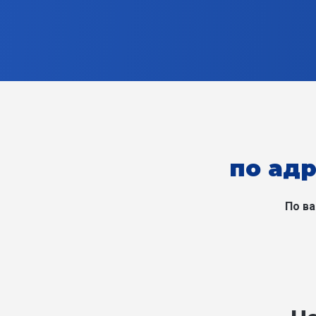
по адр
По ва