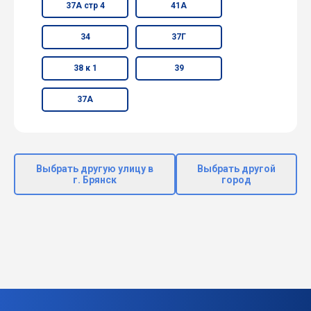
37А стр 4
41А
34
37Г
38 к 1
39
37А
Выбрать другую улицу в
Выбрать другой
г. Брянск
город