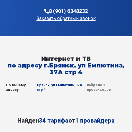
8 (901) 6348232
Заказать обратный звонок
Интернет и ТВ
по адресу г.Брянск, ул Емлютина,
37А стр 4
По вашему
Брянск, ул Емлютина, 37А
найдено 1
адресу:
стр 4
провайдеров
Найден
34 тарифа
от
1 провайдера