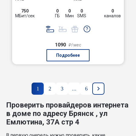
750
0
0
0
0
МБит/сек
ГБ
Мин
SMS
каналов
1090
₽/мес
Подробнее
1
2
3
...
6
Проверить провайдеров интернета
в доме по адресу Брянск , ул
Емлютина, 37А стр 4
В первую очередь нужно проверить, какие