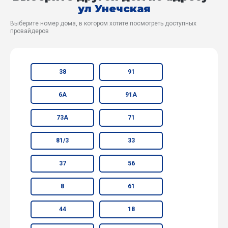
ул Унечская
Выберите номер дома, в котором хотите посмотреть доступных
провайдеров
38
91
6А
91А
73А
71
81/3
33
37
56
8
61
44
18