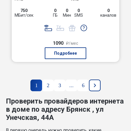
750
0
0
0
0
МБит/сек
ГБ
Мин
SMS
каналов
1090
₽/мес
Подробнее
1
2
3
...
6
Проверить провайдеров интернета
в доме по адресу Брянск , ул
Унечская, 44А
В первую очередь нужно проверить, какие