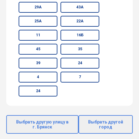
29А
43А
25А
22А
11
16Б
45
35
39
24
4
7
24
Выбрать другую улицу в
Выбрать другой
г. Брянск
город