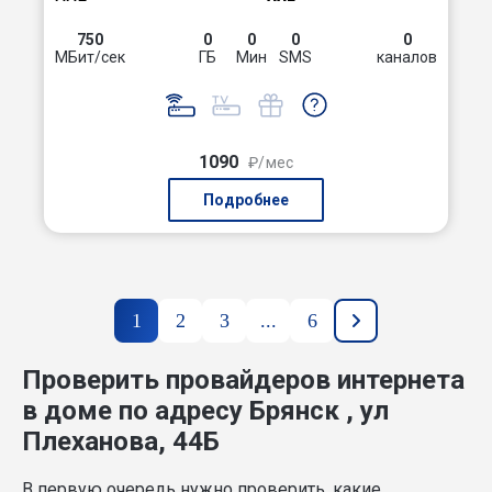
750
0
0
0
0
МБит/сек
ГБ
Мин
SMS
каналов
1090
₽/мес
Подробнее
1
2
3
...
6
Проверить провайдеров интернета
в доме по адресу Брянск , ул
Плеханова, 44Б
В первую очередь нужно проверить, какие