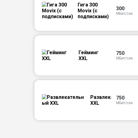
Гига 300
300
Movix (с
МБит/сек
подписками)
Гейминг
750
XXL
МБит/сек
Развлекательный
750
XXL
МБит/сек