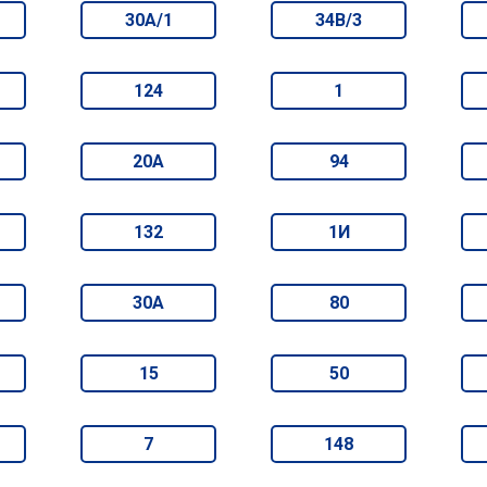
30А/1
34В/3
124
1
20А
94
132
1И
30А
80
15
50
7
148