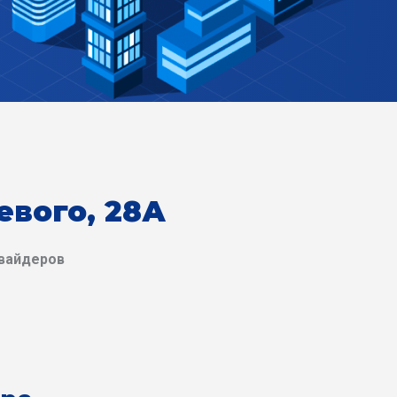
евого, 28А
овайдеров