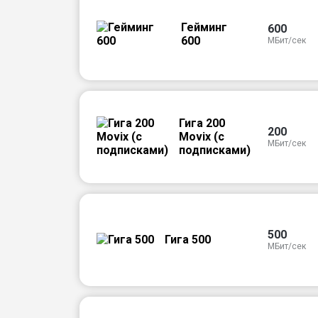
Гейминг
600
600
МБит/сек
Гига 200
200
Movix (с
МБит/сек
подписками)
500
Гига 500
МБит/сек