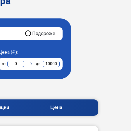
ера
Подороже
Цена (₽):
0
10000
пции
Цена