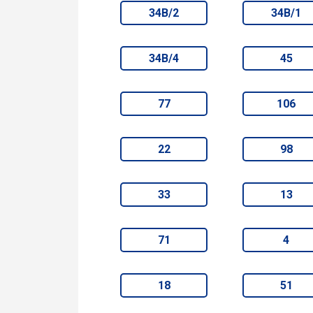
34В/2
34В/1
34В/4
45
77
106
22
98
33
13
71
4
18
51