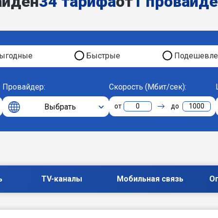
айден
34 тарифа
от
1 провайд
ыгодные
Быстрые
Подешевле
Провайдер:
Скорость (Мбит/сек):
Выбрать
0
1000
ь
TV-каналы
Мобильная связь
О