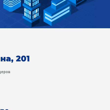
на, 201
деров