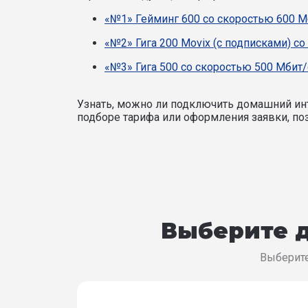
«№1» Гейминг 600 со скоростью 600 М
«№2» Гига 200 Movix (с подписками) со
«№3» Гига 500 со скоростью 500 Мбит/
Узнать, можно ли подключить домашний инт
подборе тарифа или оформления заявки, поз
Выберите д
Выберите