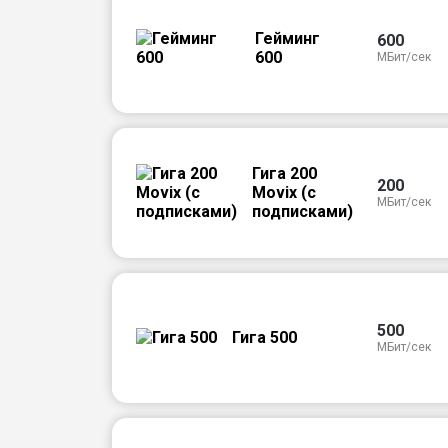
Гейминг
600
600
МБит/сек
Гига 200
200
Movix (с
МБит/сек
подписками)
500
Гига 500
МБит/сек