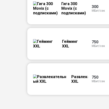
Гига 300
300
Movix (с
МБит/сек
подписками)
Гейминг
750
XXL
МБит/сек
Развлекательный
750
XXL
МБит/сек