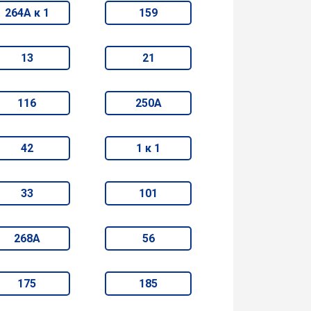
264А к 1
159
13
21
116
250А
42
1 к 1
33
101
268А
56
175
185