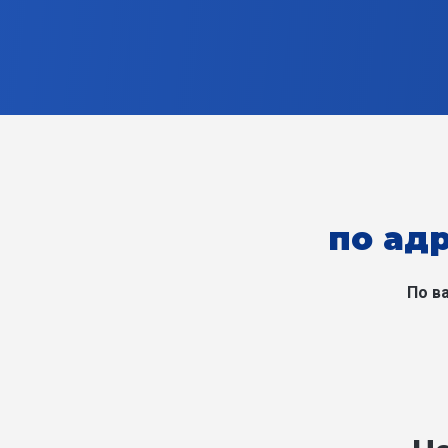
по адр
По в