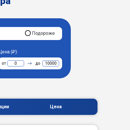
ера
Подороже
Цена (₽):
0
10000
пции
Цена