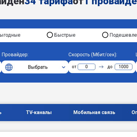
айден
34 тарифа
от
1 провайд
ыгодные
Быстрые
Подешевле
Провайдер:
Скорость (Мбит/сек):
Выбрать
0
1000
ь
TV-каналы
Мобильная связь
О