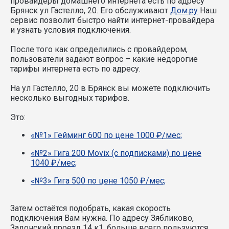
провайдеры домашнего интернета есть по адресу
Брянск ул Гастелло, 20. Его обслуживают
Дом.ру
Наш
сервис позволит быстро найти интернет-провайдера
и узнать условия подключения.
После того как определились с провайдером,
пользователи задают вопрос – какие недорогие
тарифы интернета есть по адресу.
На ул Гастелло, 20 в Брянск вы можете подключить
несколько выгодных тарифов.
Это:
«№1» Гейминг 600 по цене 1000 ₽/мес;
«№2» Гига 200 Movix (с подписками) по цене
1040 ₽/мес;
«№3» Гига 500 по цене 1050 ₽/мес;
Затем остаётся подобрать, какая скорость
подключения Вам нужна.
По адресу Зябликово,
Задонский проезд 14 к1, больше всего пользуются