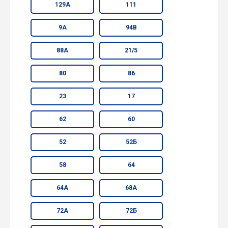
129А
111
9А
94В
88А
21/5
80
86
23
17
62
60
52
52Б
58
64
64А
68А
72А
72Б