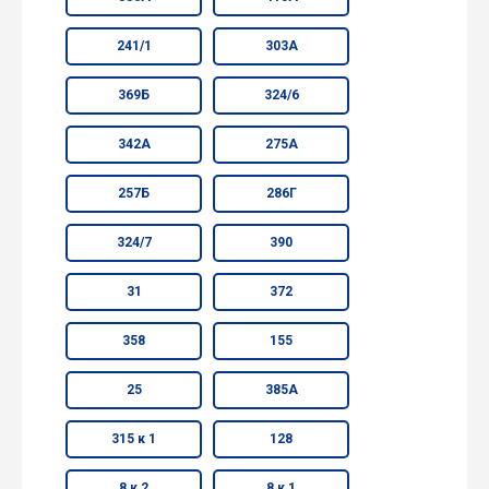
241/1
303А
369Б
324/6
342А
275А
257Б
286Г
324/7
390
31
372
358
155
25
385А
315 к 1
128
8 к 2
8 к 1