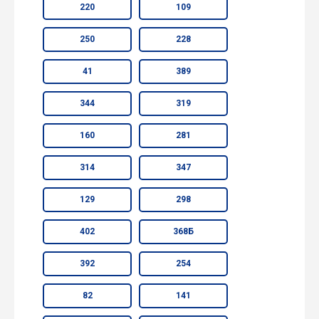
220
109
250
228
41
389
344
319
160
281
314
347
129
298
402
368Б
392
254
82
141