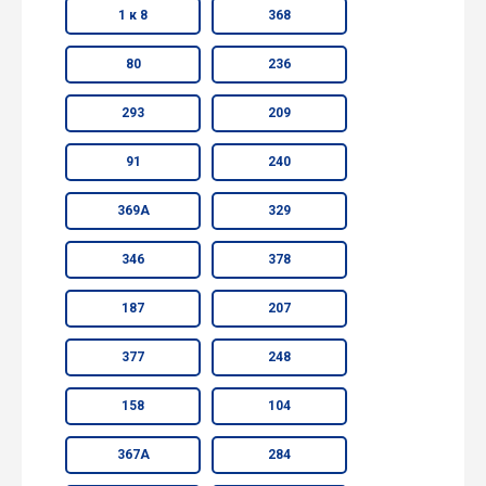
1 к 8
368
80
236
293
209
91
240
369А
329
346
378
187
207
377
248
158
104
367А
284