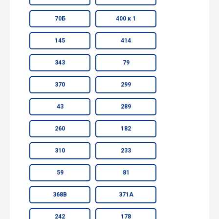
70Б
400 к 1
145
414
343
79
370
299
43
289
260
182
310
233
59
81
368В
371А
242
178