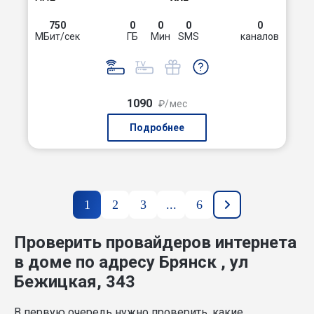
750
0
0
0
0
МБит/сек
ГБ
Мин
SMS
каналов
1090
₽/мес
Подробнее
1
2
3
...
6
Проверить провайдеров интернета
в доме по адресу Брянск , ул
Бежицкая, 343
В первую очередь нужно проверить, какие