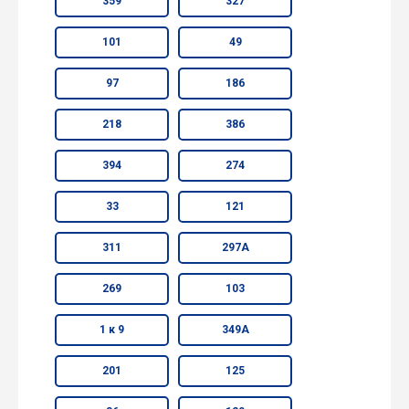
359
327
101
49
97
186
218
386
394
274
33
121
311
297А
269
103
1 к 9
349А
201
125