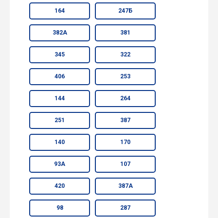
164
247Б
382А
381
345
322
406
253
144
264
251
387
140
170
93А
107
420
387А
98
287