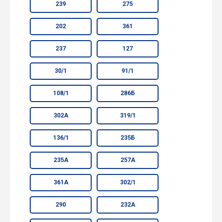
239
275
202
361
237
127
30/1
91/1
108/1
286Б
302А
319/1
136/1
235Б
235А
257А
361А
302/1
290
232А