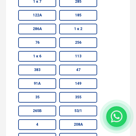
1 к 7
285
122А
185
286А
1 к 2
76
256
1 к 6
113
383
47
91А
149
35
355
265Б
53/1
4
208А