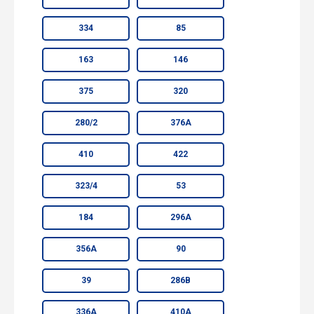
334
85
163
146
375
320
280/2
376А
410
422
323/4
53
184
296А
356А
90
39
286В
336А
410А