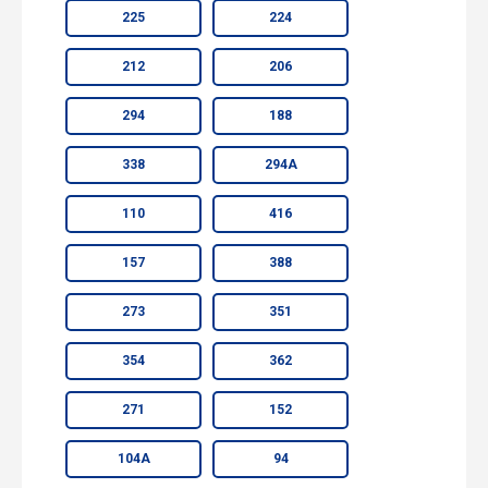
225
224
212
206
294
188
338
294А
110
416
157
388
273
351
354
362
271
152
104А
94