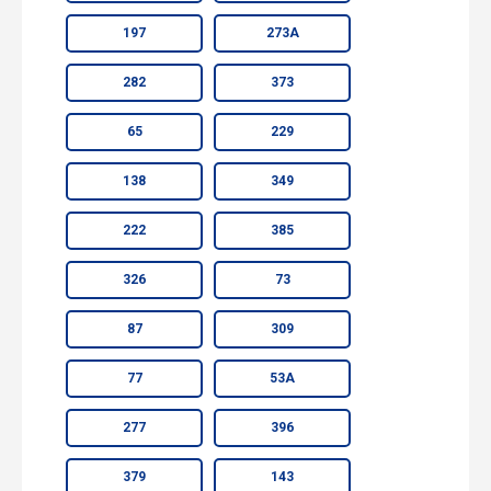
197
273А
282
373
65
229
138
349
222
385
326
73
87
309
77
53А
277
396
379
143