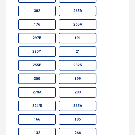
382
265В
176
265А
297Б
191
280/1
21
255Б
282Б
350
199
279А
203
324/5
365А
166
105
132
266