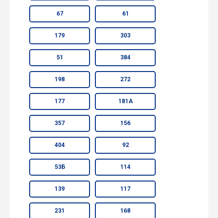
67
61
179
303
51
384
198
272
177
181А
357
156
404
92
53Б
114
139
117
231
168