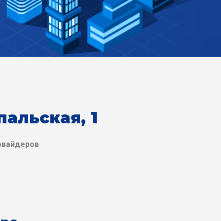
пальская, 1
овайдеров