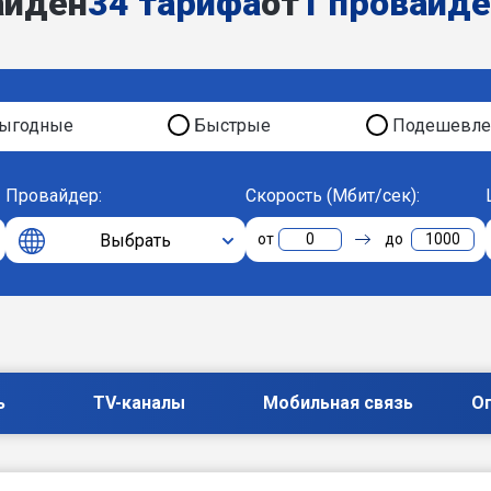
айден
34 тарифа
от
1 провайд
ыгодные
Быстрые
Подешевле
Провайдер:
Скорость (Мбит/сек):
Выбрать
0
1000
ь
TV-каналы
Мобильная связь
О