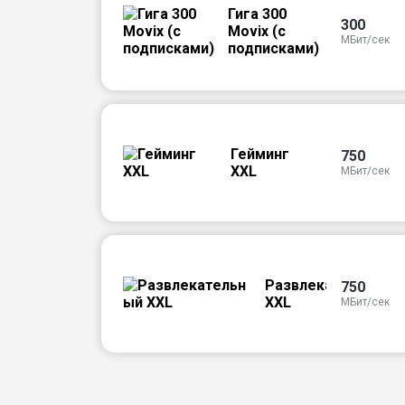
Гига 300
300
Movix (с
МБит/сек
подписками)
Гейминг
750
XXL
МБит/сек
Развлекательный
750
XXL
МБит/сек