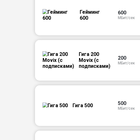
Гейминг
600
600
МБит/сек
Гига 200
200
Movix (с
МБит/сек
подписками)
500
Гига 500
МБит/сек