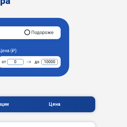
ера
Подороже
Цена (₽):
0
10000
пции
Цена