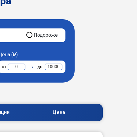
ера
Подороже
Цена (₽):
0
10000
пции
Цена