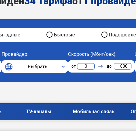
айден
34 тарифа
от
1 провайд
ыгодные
Быстрые
Подешевле
Провайдер:
Скорость (Мбит/сек):
Выбрать
0
1000
ь
TV-каналы
Мобильная связь
О