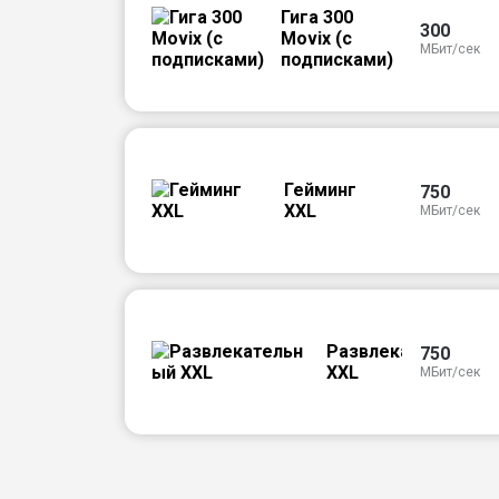
Гига 300
300
Movix (с
МБит/сек
подписками)
Гейминг
750
XXL
МБит/сек
Развлекательный
750
XXL
МБит/сек