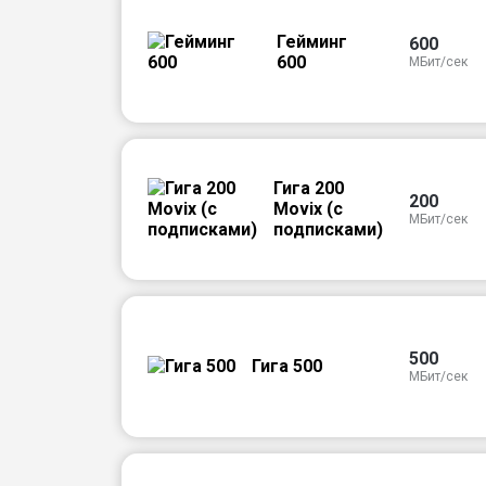
Гейминг
600
600
МБит/сек
Гига 200
200
Movix (с
МБит/сек
подписками)
500
Гига 500
МБит/сек