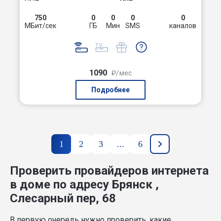
750
0
0
0
0
МБит/сек
ГБ
Мин
SMS
каналов
1090
₽/мес
Подробнее
1
2
3
...
6
Проверить провайдеров интернета
в доме по адресу Брянск ,
Слесарный пер, 68
В первую очередь нужно проверить, какие