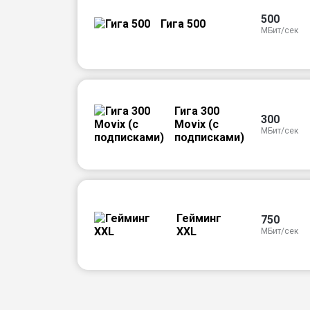
500
Гига 500
МБит/сек
Гига 300
300
Movix (с
МБит/сек
подписками)
Гейминг
750
XXL
МБит/сек