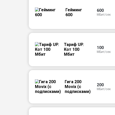
Гейминг
600
600
МБит/сек
Тариф UP.
100
Кот 100
МБит/сек
Мбит
Гига 200
200
Movix (с
МБит/сек
подписками)