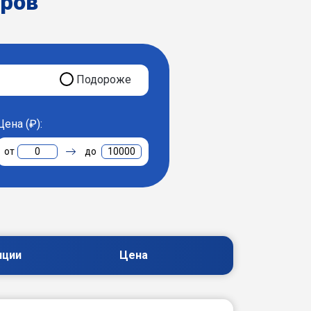
еров
Подороже
Цена (₽):
0
10000
пции
Цена