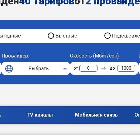
йден
40 тарифов
от
2 провайд
ыгодные
Быстрые
Подешевле
Провайдер:
Скорость (Мбит/сек):
Выбрать
0
1000
ь
TV-каналы
Мобильная связь
О