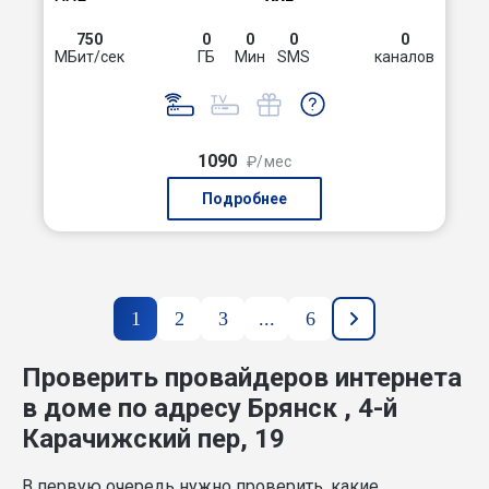
750
0
0
0
0
МБит/сек
ГБ
Мин
SMS
каналов
1090
₽/мес
Подробнее
1
2
3
...
6
Проверить провайдеров интернета
в доме по адресу Брянск , 4-й
Карачижский пер, 19
В первую очередь нужно проверить, какие