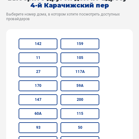
4-й Карачижский пер
Выберите номер дома, в котором хотите посмотреть доступных
провайдеров
142
159
11
105
27
117А
170
59А
147
200
60А
115
93
50