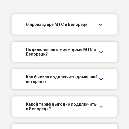
Матинский пер
О провайдере МТС в Белорецк
Метизный пер
Механизаторов пер
Подключëн ли в моём доме МТС в
Николаевский пер
Белорецк?
Парковый пер
Как быстро подключить домашний
интернет?
Первый пер
Полевой пер
Какой тариф выгодно подключить
в Белорецк?
Пролетарский пер
Промышленный пер