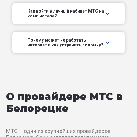
Тирлянский пер
Как войти в личный кабинет МТС на
компьютере?
Третий пер
Укшукский пер
Почему может не работать
интернет и как устранить поломку?
Хрустальный пер
Цветочный пер
Четвертый пер
О провайдере МТС в
Широкий пер
Белорецке
б-р Воинов-Победителей
пер Артамонова
МТС – один из крупнейших провайдеров