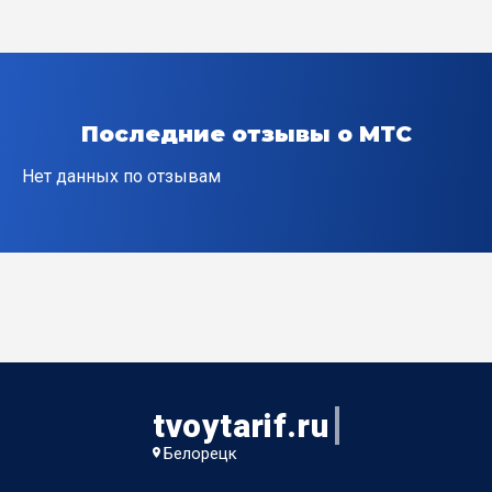
пер Канатный 2-й
пер Кошевого
пер Куйбышева
Последние отзывы о МТС
пер Куприна 1-й
Нет данных по отзывам
пер Куприна 2-й
пер Мичурина
пер Морозова
пер Некрасова
tvoytarif.ru
пер Овчаренко
Белорецк