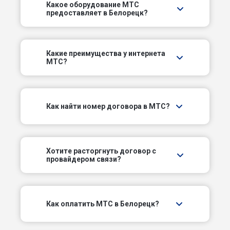
Какое оборудование МТС
предоставляет в Белорецк?
Пуховский пер
Пятый пер
Какие преимущества у интернета
МТС?
Рябовский пер
Садоводов пер
Как найти номер договора в МТС?
Сиреневый пер
Скальный пер
Хотите расторгнуть договор с
провайдером связи?
Совхозный пер
Солнечный пер
Как оплатить МТС в Белорецк?
Степной пер