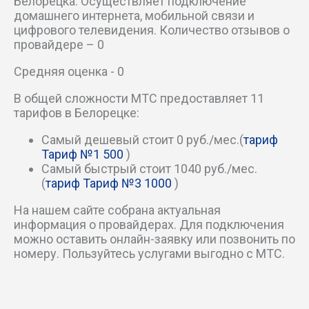
Белорецка. Осуществляет подключение
пер Белова
домашнего интернета, мобильной связи и
цифрового телевидения. Количество отзывов о
провайдере – 0
пер Гоголя 1-й
Средняя оценка - 0
пер Гоголя 2-й
В общей сложности МТС предоставляет 11
тарифов в Белорецке:
пер Гоголя 3-й
Самый дешевый стоит 0 руб./мес.(
тариф
пер Горького
Тариф №1 500
)
Самый быстрый стоит 1040 руб./мес.
пер Дзержинского
(
тариф Тариф №3 1000
)
На нашем сайте собрана актуальная
пер Заматинский 2-й
информация о провайдерах. Для подключения
можно оставить онлайн-заявку или позвонить по
пер Заматинский 3-й
номеру. Пользуйтесь услугами выгодно с МТС.
пер Канатный 1-й