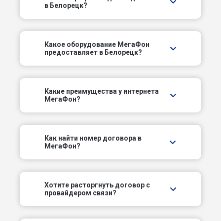
в Белорецк?
Пролетарский пер
Промышленный пер
Какое оборудование МегаФон
предоставляет в Белорецк?
Пуховский пер
Пятый пер
Какие преимущества у интернета
МегаФон?
Рябовский пер
Садоводов пер
Как найти номер договора в
МегаФон?
Сиреневый пер
Скальный пер
Хотите расторгнуть договор с
провайдером связи?
Совхозный пер