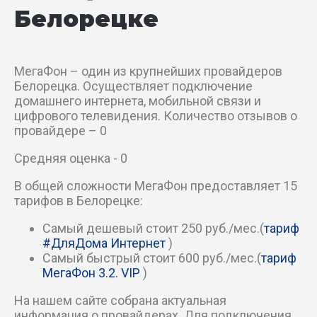
б-р Воинов-Победителей
Белорецке
пер Артамонова
МегаФон – один из крупнейших провайдеров
пер Белова
Белорецка. Осуществляет подключение
домашнего интернета, мобильной связи и
пер Гоголя 1-й
цифрового телевидения. Количество отзывов о
провайдере – 0
пер Гоголя 2-й
Средняя оценка - 0
пер Гоголя 3-й
В общей сложности МегаФон предоставляет 15
тарифов в Белорецке:
пер Горького
Самый дешевый стоит 250 руб./мес.(
тариф
#ДляДома Интернет
)
пер Дзержинского
Самый быстрый стоит 600 руб./мес.(
тариф
МегаФон 3.2. VIP
)
пер Заматинский 2-й
На нашем сайте собрана актуальная
пер Заматинский 3-й
информация о провайдерах. Для подключения