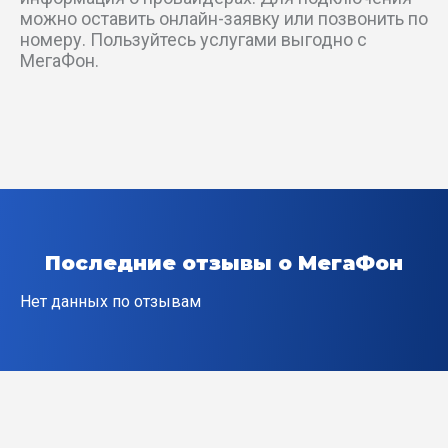
можно оставить онлайн-заявку или позвонить по
номеру. Пользуйтесь услугами выгодно с
пер Канатный 1-й
МегаФон.
пер Канатный 2-й
пер Кошевого
пер Куйбышева
пер Куприна 1-й
Последние отзывы о МегаФон
пер Куприна 2-й
Нет данных по отзывам
пер Мичурина
пер Морозова
пер Некрасова