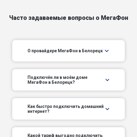
Короткий пер
Часто задаваемые вопросы о МегаФон
Космонавтов пер
Матинский пер
О провайдере МегаФон в Белорецк
Метизный пер
Механизаторов пер
Подключëн ли в моём доме
Николаевский пер
МегаФон в Белорецк?
Парковый пер
Как быстро подключить домашний
интернет?
Первый пер
Полевой пер
Какой тариф выгодно подключить