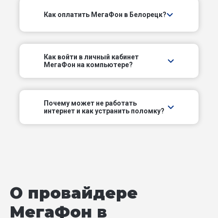
Солнечный пер
Как оплатить МегаФон в Белорецк?
Степной пер
Тирлянский пер
Как войти в личный кабинет
МегаФон на компьютере?
Третий пер
Укшукский пер
Почему может не работать
интернет и как устранить поломку?
Хрустальный пер
Цветочный пер
Четвертый пер
О провайдере
Широкий пер
МегаФон в