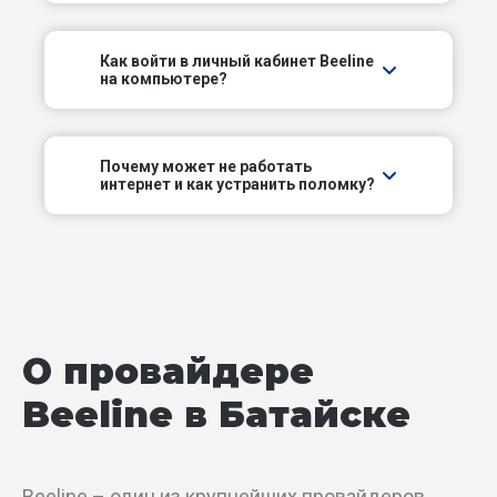
Осенний пер
Как войти в личный кабинет Beeline
на компьютере?
Парковый пер
Партизанский пер
Почему может не работать
интернет и как устранить поломку?
Прокатный пер
Ростовский пер
Садовый пер
О провайдере
Сальское шоссе
Beeline в Батайске
Самарское шоссе
Совхозный пер
Beeline – один из крупнейших провайдеров