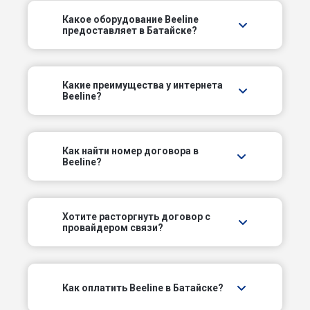
Книжный пер
Какое оборудование Beeline
предоставляет в Батайске?
Короткий пер
Курский пер
Какие преимущества у интернета
Beeline?
Литейный пер
Луговой пер
Как найти номер договора в
Beeline?
Малый пер
Морской пер
Хотите расторгнуть договор с
провайдером связи?
Мостовой пер
Оборонный пер
Как оплатить Beeline в Батайске?
Орловский пер