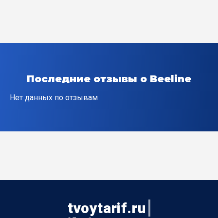
пер Боженко
пер Дундича
пер Истомина
Последние отзывы о Beeline
пер Кривошлыкова
Нет данных по отзывам
пер Ляпидевского
пер Подтелкова
пер Семашко
пер Спортивное Кольцо
tvoytarif.ru
пер Средний тупик