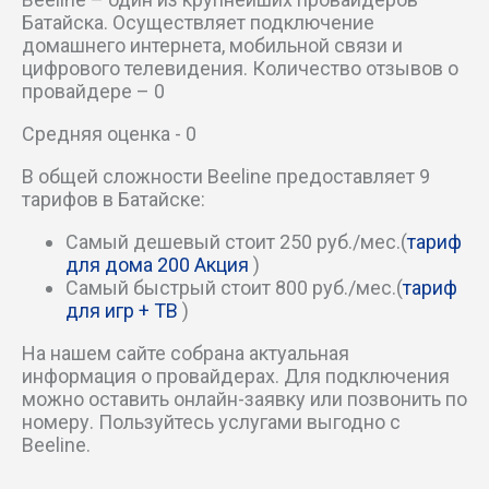
Батайска. Осуществляет подключение
Стадионный пер
домашнего интернета, мобильной связи и
цифрового телевидения. Количество отзывов о
провайдере – 0
Степной пер
Средняя оценка - 0
Строительный пер
В общей сложности Beeline предоставляет 9
тарифов в Батайске:
Таганрогский пер
Самый дешевый стоит 250 руб./мес.(
тариф
Хабаровский пер
для дома 200 Акция
)
Самый быстрый стоит 800 руб./мес.(
тариф
Школьный пер
для игр + ТВ
)
На нашем сайте собрана актуальная
Юбилейный пер
информация о провайдерах. Для подключения
можно оставить онлайн-заявку или позвонить по
мкр Авиагородок
номеру. Пользуйтесь услугами выгодно с
Beeline.
мкр Северный массив