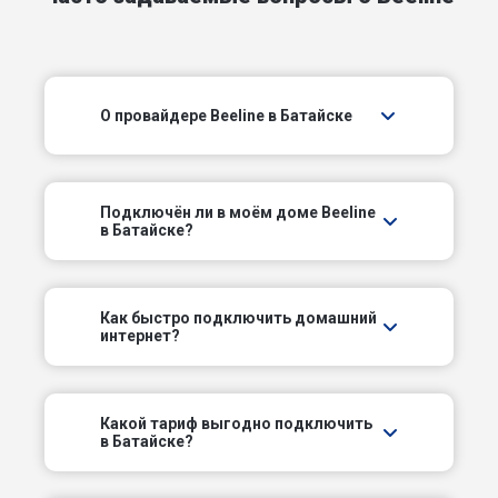
Дачный пер
Добрый пер
О провайдере Beeline в Батайске
Донской пер
Железнодорожный тупик
Подключëн ли в моём доме Beeline
Западное шоссе
в Батайске?
Западный пер
Как быстро подключить домашний
интернет?
Заречный пер
Зерноградский пер
Какой тариф выгодно подключить
в Батайске?
Каспийский пер