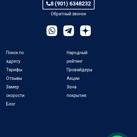
8 (901) 6348232
Пролетарский спуск
Обратный звонок
Рабочий пер
Радужный пер
Поиск по
Народный
Речной пер
адресу
рейтинг
Тарифы
Провайдеры
Садовый пер
Отзывы
Акции
Светлый пер
Замер
Зона
скорости
покрытия
Серебряный пер
Блог
Скопинский пер
Соловьиный пер