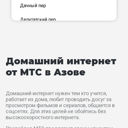
Дачный пер
Депутатский пер
Донской пер
Дружный пер
Домашний интернет
Заводской пер
от МТС в Азове
Западный пер
Звездный пер
Домашний интернет нужен тем кто учится,
работает из дома, любит проводить досуг за
Зеленый пер
просмотром фильмов и сериалов, общается в
соцсетях. Для этих целей не обойтись без
высокоскоростного интернета.
Зои Космодемьянской пр-кт