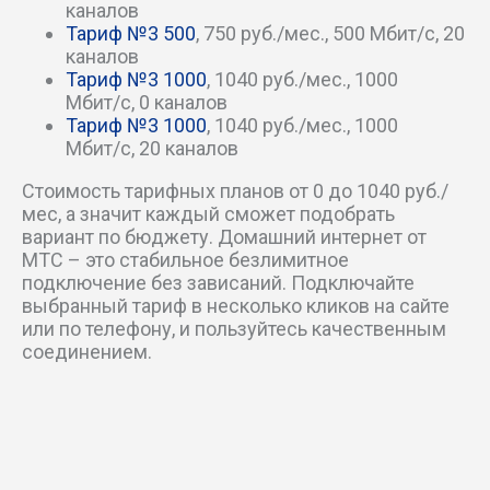
Красный пер
каналов
Тариф №3 500
, 750 руб./мес., 500 Мбит/c, 20
каналов
Крупской пер
Тариф №3 1000
, 1040 руб./мес., 1000
Мбит/c, 0 каналов
Крутой пер
Тариф №3 1000
, 1040 руб./мес., 1000
Мбит/c, 20 каналов
Литейный проезд
Стоимость тарифных планов от 0 до 1040 руб./
мес, а значит каждый сможет подобрать
Луговой пер
вариант по бюджету. Домашний интернет от
МТС – это стабильное безлимитное
Лунный пер
подключение без зависаний. Подключайте
выбранный тариф в несколько кликов на сайте
Малый пер
или по телефону, и пользуйтесь качественным
соединением.
Мирный пер
Морской пер
Музыкальный пер