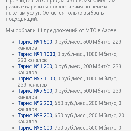
Провайдер МТС предлагает своим клиентам
Кагальницкое шоссе
разные варианты подключения по цене и
пакетам услуг. Остается только выбрать
Казачий пер
подходящий.
Мы собрали 11 предложений от МТС в Азове:
Карьерный пер
Тариф №1 500
, 0 руб./мес., 500 Мбит/c, 223
Книжный пер
каналов
Тариф №1 1000
, 0 руб./мес., 1000 Мбит/c,
230 каналов
Коллонтаевский пер
Тариф №1 200
, 0 руб./мес., 200 Мбит/c, 233
каналов
Колхозный пер
Тариф №7 1000
, 0 руб./мес., 1000 Мбит/c,
233 каналов
Комитетский пер
Тариф №7 500
, 0 руб./мес., 500 Мбит/c, 233
каналов
Тариф №3 200
, 650 руб./мес., 200 Мбит/c, 0
Короткий пер
каналов
Тариф №3 200
, 650 руб./мес., 200 Мбит/c, 20
Красноармейский пер
каналов
Тариф №3 500
, 750 руб./мес., 500 Мбит/c, 0