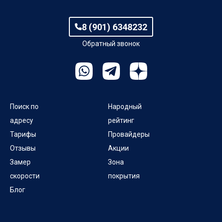
ул Апшеронская
8 (901) 6348232
ул Аэродромная
Обратный звонок
ул Батарейная
ул Белореченская
ул Бутаревского
Поиск по
Народный
адресу
рейтинг
ул Васильева К.А.
Тарифы
Провайдеры
Отзывы
Акции
ул Верещагина
Замер
Зона
скорости
покрытия
ул Ветеранов
Блог
ул Владимировская