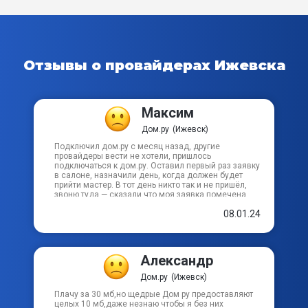
Отзывы о провайдерах
Ижевска
Максим
Дом.ру
(Ижевск)
Подключил дом.ру с месяц назад, другие
провайдеры вести не хотели, пришлось
подключаться к дом.ру. Оставил первый раз заявку
в салоне, назначили день, когда должен будет
прийти мастер. В тот день никто так и не пришёл,
звоню туда — сказали что моя заявка помечена
как ошибочная. Ну ок, оставил ещё одну. Приехал
08.01.24
на следующий день. всё сделал как надо. В целом
к самому дом.ру у меня нет претензий: постоянные
90 из 100мбит/с (особенно после того как купил
роутер) для человека, который больше мобильных
деревенских 10мбит/с никогда в жизни не видел
Александр
это считайте крышесносно. Планирую в будущем
брать апгрейд скорости, т. к. в салоне, да и сам
Дом.ру
(Ижевск)
мастер, сказали мне что в моём доме это
возможно, но пока и так нормально. Единственное
Плачу за 30 мб,но щедрые Дом ру предоставляют
что не понравилось — сраное PPPoE, к которому
целых 10 мб,даже незнаю чтобы я без них