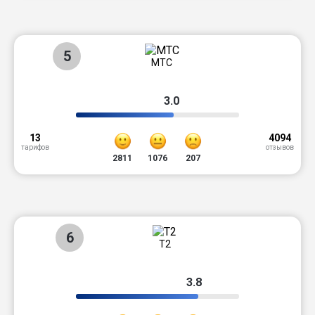
5
МТС
3.0
13
4094
тарифов
отзывов
2811
1076
207
6
T2
3.8