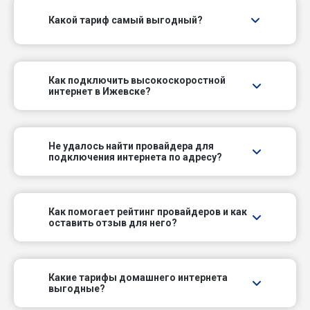
Какой тариф самый выгодный?
Вараксинский б-р
Весенний пер
Как подключить высокоскоростной
интернет в Ижевске?
Вишневый проезд
Волжский пер
Не удалось найти провайдера для
подключения интернета по адресу?
Вольный пер
Воронцовский пер
Как помогает рейтинг провайдеров и как
оставить отзыв для него?
Воткинское шоссе
Въездной проезд
Какие тарифы домашнего интернета
выгодные?
Выставочный пер