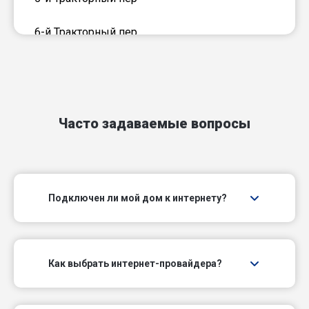
6-й Тракторный пер
Аккумуляторный пер
Амурский пер
Часто задаваемые вопросы
Ангарный пер
Аэродромный пр-д
Подключен ли мой дом к интернету?
Базарная пл
Байкальский пр-д
Как выбрать интернет-провайдера?
Ботеневский пер
Брянский проезд