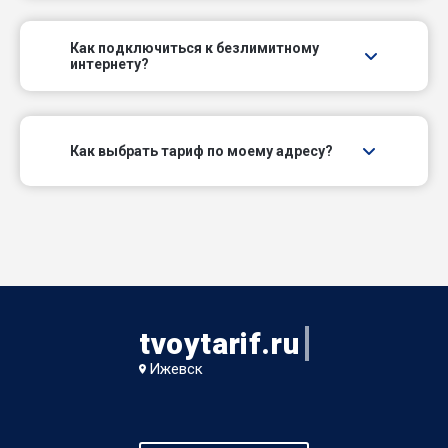
Вятский проезд
Как подключиться к безлимитному
интернету?
Гвардейский пер
Гранитный пер
Как выбрать тариф по моему адресу?
Декабрьский пер
Деповский проезд
Деревообделочный пер
Дружный проезд
tvoytarif.ru
Ижевск
Енисейский пр-д
Железнодорожный пер