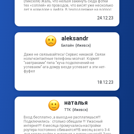
(пикселя) Жаль, что нельзя закинуть сюда фотки
тех «соплей» из проводов, что висят уже несколько
лет в коридоре у лифта. В техподдержке на вопрос:
можно ли подключиться на прямую
24.12.23
из центрального ящика, что висит на 9 эт. (живу
на 9 эт.) что-то пытаются прокатить по ушам
об их проверки связи и всё такое. Они же все там
умные, а мы дебилы, НО какая может быть связь,
если провода все порваны и весят на спайках
aleksandr
почти до пола
Билайн
(Ижевск)
Даже не связывайтесь! Сервис никакой. Связи
ноль!-контактные телефоны молчат. Кормят
"завтраками"-типа "куча подключений-не
успеваем"-ага-домру везде успевает а эти нет-
фуфел
18.12.23
наталья
ТТК
(Ижевск)
Вход бесплатно ,а выход-не расплатишься!!!
Подключились : столько обещали !!! Ужасный
интернет!!! 4 месяца промучались-настройки
роутера постоянно сбиваются!!!В месяц всего 3-4