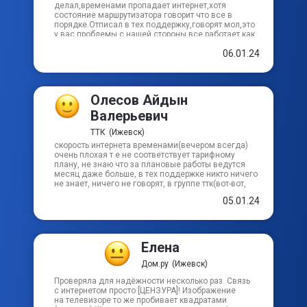
роутер или другие устройства, если подключать
делал,временами пропадает интернет,хотя
кабель напрямую, далеко не всегда
состояние маршрутизатора говорит что все в
подключаются, считайте это большое везение,
порядке.Отписал в тех поддержку,говорят мол,это
но вроде как в интернет можно выйти и без него,
у вас проблемы,с нашей стороны все работает как
просто авторизовавшись в дом.ру. В целом
надо и вот уже как неделю ко мне едут их
провайдером более чем доволен.
06.01.24
работники разобраться с проблемой,которая
заключается лишь в их обородувании,очень "рад"
что выбрал Дом ру.Даже и не хочется говорить с
этой компанией,просто переключиться и все
Олесов Айдын
Валерьевич
ТТК
(Ижевск)
скорость интернета временами(вечером всегда)
очень плохая т.е не соответствует тарифному
плану, не знаю что за плановые работы ведутся
месяц даже больше, в тех поддержке никто ничего
не знает, ничего не говорят, в группе ттк(вот-вот,
даже сайта нету) в социальном сете вконтакте,
05.01.24
администраторы тоже молчат, но умудряются
отвечать на некоторые вопросы насчет когда
подключат и т.д пишут о новых тарифах, а вот с
чего скорость ухудшается, пропадает связь
молчат. Ну что там до дальневосточных "Чукча"
Елена
пусть живут со своими оленями, как небыло норм
провайдера, так и не будет, в других городах за 1к
Дом.ру
(Ижевск)
самый лучший интернет, а мы платим 2к за самый
худший их тариф, а у нас он лучший, такова жизнь
Проверяла для надёжности несколько раз. Связь
что
с интернетом просто [ЦЕНЗУРА]! Изображение
на телевизоре то же пробивает квадратами