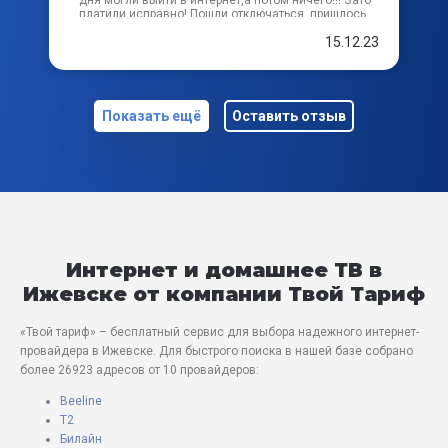
дня могли выйти в интернет,а потом ничего!!! Зато
платили исправно! Пошли отключаться ,пришлось
еще и все оборудование бестолковое выкупить
15.12.23
себе на память!!!Так что попали мы на деньги ,по
своей неосведомленности!!! Не будьте такими
доверчивыми!!!
Показать ещё
Оставить отзыв
Интернет и домашнее ТВ в
Ижевске от компании Твой Тариф
«Твой тариф» – бесплатный сервис для выбора надежного интернет-
провайдера в Ижевске. Для быстрого поиска в нашей базе собрано
более 26923 адресов от 10 провайдеров:
Beeline
T2
Билайн