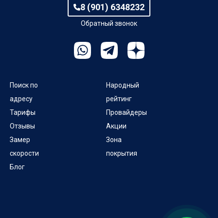
8 (901) 6348232
Заводской пер
Обратный звонок
Загородный пер
Западный пер
Заречное шоссе
Поиск по
Народный
адресу
рейтинг
Заречный пер
Тарифы
Провайдеры
Отзывы
Акции
Звеньевой пер
Замер
Зона
скорости
покрытия
Ивановский пер
Блог
Игерманский пер
Ижевский пер