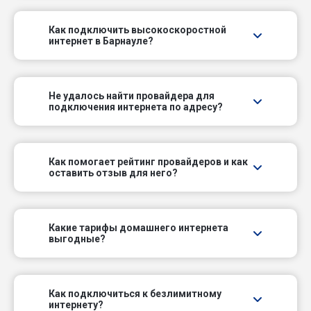
Дальний проезд
Как подключить высокоскоростной
интернет в Барнауле?
Детсадовский проезд
Докучаевский пер
Не удалось найти провайдера для
подключения интернета по адресу?
Дубовый проезд
Железнодорожный проезд
Как помогает рейтинг провайдеров и как
оставить отзыв для него?
Жилой проезд
Зайчанский пер
Какие тарифы домашнего интернета
выгодные?
Закатный пер
Земляничный проезд
Как подключиться к безлимитному
интернету?