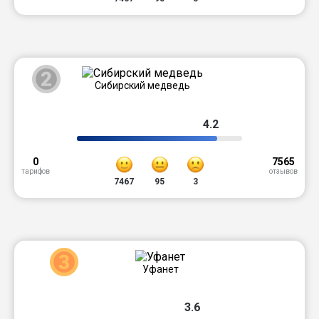
2
Сибирский медведь
4.2
0
7565
тарифов
отзывов
7467
95
3
3
Уфанет
3.6