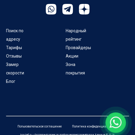
Канифольный проезд
Капитальный пер
Кирзаводской проезд
Поиск по
Народный
адресу
рейтинг
Клеверный проезд
Тарифы
Провайдеры
Отзывы
Акции
Колодезный пер
Замер
Зона
скорости
покрытия
Колхозный пер
Блог
Колыванский проезд
Комсомольский пр-кт
Контурный проезд
Пользовательское соглашение
Политика конфиденциальности
Короткий пер
tvoytarif.ru — бесплатный сервис по подбору интернет провайдера в Барнауле © 2026