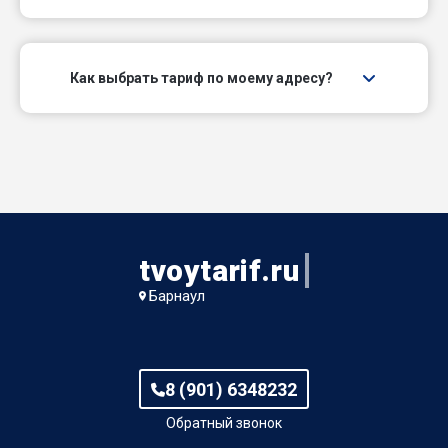
Зимний пер
Змеиногорский тракт
Как выбрать тариф по моему адресу?
Институтский пер
Интернатский проезд
Ипподромный проезд
Иртышский проезд
tvoytarif.ru
Барнаул
Кавказский проезд
Калманский проезд
8 (901) 6348232
Канатный проезд
Обратный звонок