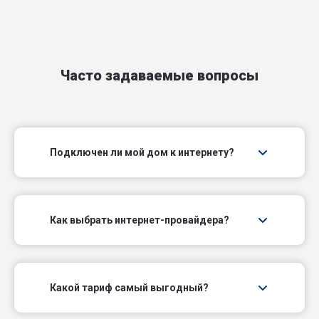
Волейбольный проезд
Гетмановский пер
Часто задаваемые вопросы
Гоньбинский проезд
Горнолыжный проезд
Подключен ли мой дом к интернету?
Горный пер
Городской проезд
Как выбрать интернет-провайдера?
Горьковский проезд
Гранитный проезд
Какой тариф самый выгодный?
Гужтранспортный проезд