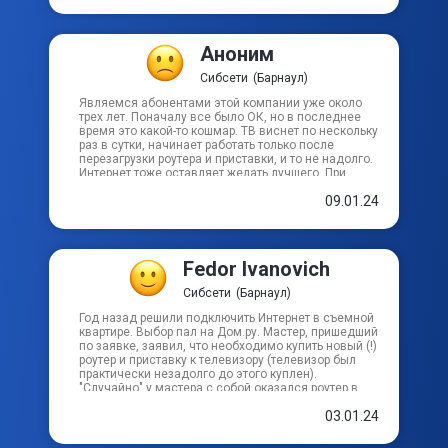
Аноним
Сибсети
(Барнаул)
Являемся абонентами этой компании уже около
трех лет. Поначалу все было ОК, но в последнее
время это какой-то кошмар. ТВ виснет по нескольку
раз в сутки, начинает работать только после
перезагрузки роутера и приставки, и то не надолго.
Интернет тоже оставляет желать лучшего. При
заявленной скорости 100 Мбит/с, реальная
09.01.24
на Speedtest не больше 13 Мбит/с. В общем
в последнее время все чаще задумываюсь
о переходе к другому провайдеру, пусть немного
дороже — зато такого геморроя не будет! Договор
339310.
Fedor Ivanovich
Сибсети
(Барнаул)
Год назад решили подключить Интернет в съемной
квартире. Выбор пал на Дом.ру. Мастер, пришедший
по заявке, заявил, что необходимо купить новый (!)
роутер и приставку к телевизору (телевизор был
практически незадолго до этого куплен).
"Случайно" у мастера с собой оказался роутер в
упаковке. И как вы понимаете, не самый дешевый.
03.01.24
Т.е. с самого начала нас поставили перед
выбором: берите или не подключим. Роутер
пришлось оплатить сразу 100%. На приставку