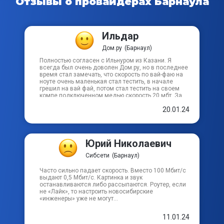
Отзывы о провайдерах
Барнаула
Ильдар
Дом.ру
(Барнаул)
Полностью согласен с Ильнуром из Казани. Я
всегда был очень доволен Дом.ру, но в последнее
время стал замечать, что скорость по вай-фаю на
ноуте очень маленькая стал тестить, в начале
грешил на вай фай, потом стал тестить на своем
компе подключенном медью скорость 20 мбт. За
что спрашивается мы платим такие бабки?
20.01.24
Юрий Николаевич
Сибсети
(Барнаул)
Часто сильно падает скорость. Вместо 100 Мбит/с
выдают 0,5 Мбит/с. Картинка и звук
останавливаются либо рассыпаются. Роутер, если
не «Лайк», то настроить новосибирские
«инженеры» уже не могут…
11.01.24